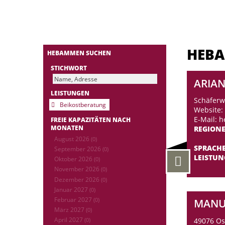
HEB
HEBAMMEN SUCHEN
STICHWORT
ARIA
LEISTUNGEN
Schäferw
Beikostberatung
Website:
E-Mail: 
FREIE KAPAZITÄTEN NACH
MONATEN
REGION
August 2026
(0)
SPRACH
September 2026
(0)
LEISTU
Oktober 2026
(0)
November 2026
(0)
Dezember 2026
(0)
Januar 2027
(0)
Februar 2027
(0)
MANU
März 2027
(0)
April 2027
49076 O
(0)