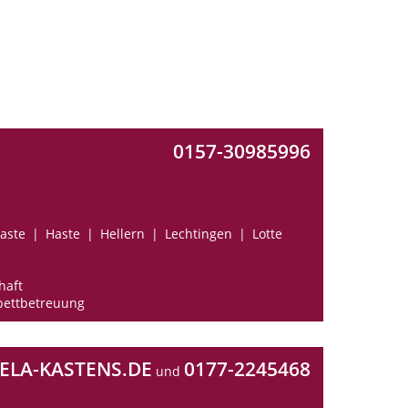
0157-30985996
aste
Haste
Hellern
Lechtingen
Lotte
haft
ettbetreuung
LA-KASTENS.DE
0177-2245468
und