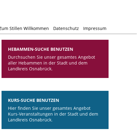
Zum Stillen Willkommen
Zum Stillen Willkommen
Datenschutz
Datenschutz
Impressum
Impressum
HEBAMMEN-SUCHE BENUTZEN
Durchsuchen Sie unser gesamtes Angebot
aller Hebammen in der Stadt und dem
Landkreis Osnabrück.
KURS-SUCHE BENUTZEN
Hier finden Sie unser gesamtes Angebot
Kurs-Veranstaltungen in der Stadt und dem
Landkreis Osnabrück.