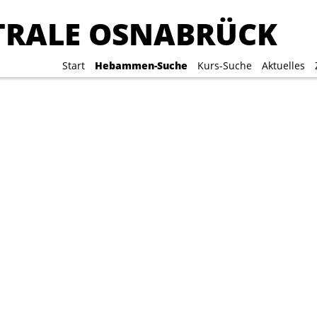
RALE OSNABRÜCK
RALE OSNABRÜCK
Start
Start
Hebammen-Suche
Hebammen-Suche
Kurs-Suche
Kurs-Suche
Aktuelles
Aktuelles