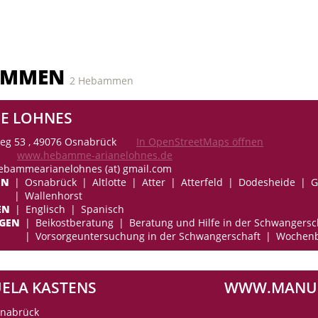
AMMEN
2 Hebammen
NE LOHNES
eg 53 , 49076 Osnabrück
In OpenStreetMaps öffnen
www.hebamme-arianelohnes.de
hebammearianelohnes (at) gmail.com
EN
Osnabrück
Altlotte
Atter
Atterfeld
Dodesheide
G
Wallenhorst
EN
Englisch
Spanisch
NGEN
Beikostberatung
Beratung und Hilfe in der Schwangersc
Vorsorgeuntersuchung in der Schwangerschaft
Wochenb
ELA KASTENS
WWW.MANUE
snabrück