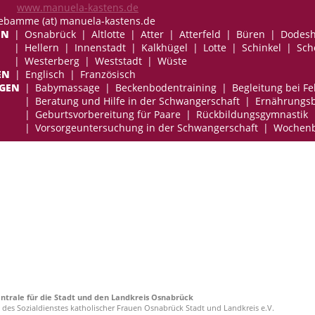
www.manuela-kastens.de
hebamme (at) manuela-kastens.de
EN
Osnabrück
Altlotte
Atter
Atterfeld
Büren
Dodesh
Hellern
Innenstadt
Kalkhügel
Lotte
Schinkel
Sch
Westerberg
Weststadt
Wüste
EN
Englisch
Französisch
NGEN
Babymassage
Beckenbodentraining
Begleitung bei F
Beratung und Hilfe in der Schwangerschaft
Ernährungs
Geburtsvorbereitung für Paare
Rückbildungsgymnastik
Vorsorgeuntersuchung in der Schwangerschaft
Wochenb
rale für die Stadt und den Landkreis Osnabrück
t des Sozialdienstes katholischer Frauen Osnabrück Stadt und Landkreis e.V.