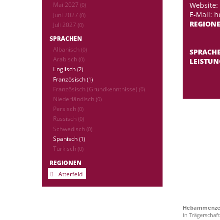
Website:
Mai 2027
(0)
E-Mail: 
Juni 2027
(0)
REGION
Juli 2027
(0)
SPRACHEN
Albanisch
(0)
SPRACH
Arabisch
(0)
LEISTU
Englisch
(2)
Französisch
(1)
Französisch (Grundkenntnisse)
(0)
Niederländisch
(0)
Persisch
(0)
Russisch
(0)
Schwedisch
(0)
Spanisch
(1)
Türkisch
(0)
REGIONEN
Atterfeld
Hebammenzent
in Trägerschaf