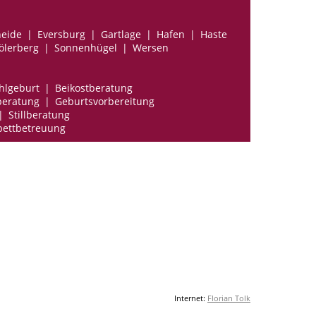
eide
Eversburg
Gartlage
Hafen
Haste
ölerberg
Sonnenhügel
Wersen
ehlgeburt
Beikostberatung
beratung
Geburtsvorbereitung
Stillberatung
ettbetreuung
Internet:
Florian Tolk