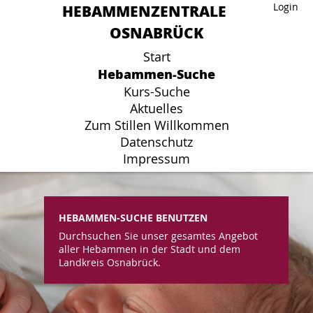
HEBAMMENZENTRALE
HEBAMMENZENTRALE
Login
Login
OSNABRÜCK
OSNABRÜCK
Start
Start
Hebammen-Suche
Hebammen-Suche
Kurs-Suche
Kurs-Suche
Aktuelles
Aktuelles
Zum Stillen Willkommen
Zum Stillen Willkommen
Datenschutz
Datenschutz
Impressum
Impressum
HEBAMMEN-SUCHE BENUTZEN
Durchsuchen Sie unser gesamtes Angebot
aller Hebammen in der Stadt und dem
Landkreis Osnabrück.