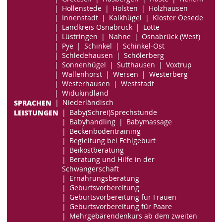
Hollenstede
Holsten
Holzhausen
Innenstadt
Kalkhügel
Kloster Oesede
Landkreis Osnabrück
Lotte
Lüstringen
Nahne
Osnabrück (West)
Pye
Schinkel
Schinkel-Ost
Schledehausen
Schölerberg
Sonnenhügel
Sutthausen
Voxtrup
Wallenhorst
Wersen
Westerberg
Westerhausen
Weststadt
Widukindland
SPRACHEN
Niederländisch
LEISTUNGEN
Baby(Schrei)Sprechstunde
Babyhandling
Babymassage
Beckenbodentraining
Begleitung bei Fehlgeburt
Beikostberatung
Beratung und Hilfe in der
Schwangerschaft
Ernährungsberatung
Geburtsvorbereitung
Geburtsvorbereitung für Frauen
Geburtsvorbereitung für Paare
Mehrgebärendenkurs ab dem zweiten