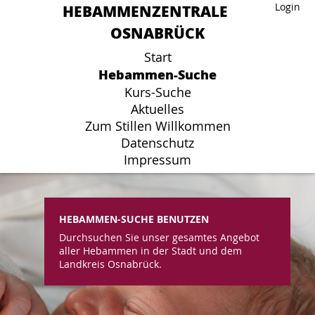
HEBAMMENZENTRALE
HEBAMMENZENTRALE
Login
Login
OSNABRÜCK
OSNABRÜCK
Start
Start
Hebammen-Suche
Hebammen-Suche
Kurs-Suche
Kurs-Suche
Aktuelles
Aktuelles
Zum Stillen Willkommen
Zum Stillen Willkommen
Datenschutz
Datenschutz
Impressum
Impressum
HEBAMMEN-SUCHE BENUTZEN
Durchsuchen Sie unser gesamtes Angebot
aller Hebammen in der Stadt und dem
Landkreis Osnabrück.