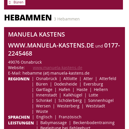
Büren
HEBAMMEN
3 Hebammen
MANUELA KASTENS
WWW.MANUELA-KASTENS.DE
0177-
und
2245468
49076 Osnabrück
Website:
www.manuela-kastens.de
E-Mail: hebamme (at) manuela-kastens.de
REGIONEN
Osnabrück
Altlotte
Atter
Atterfeld
Büren
Dodesheide
Eversburg
Gartlage
Hafen
Haste
Hellern
Innenstadt
Kalkhügel
Lotte
Schinkel
Schölerberg
Sonnenhügel
Wersen
Westerberg
Weststadt
Wüste
SPRACHEN
Englisch
Französisch
LEISTUNGEN
Babymassage
Beckenbodentraining
Begleitung bei Fehlgeburt