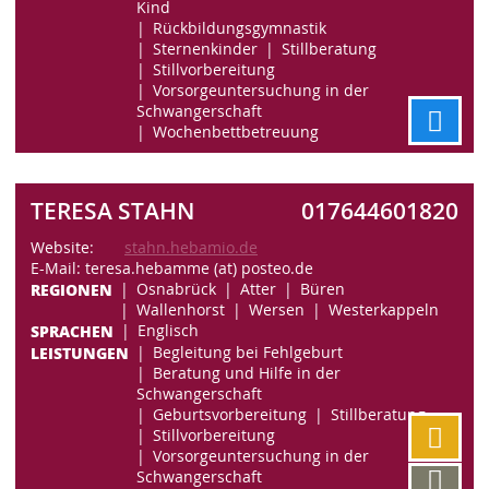
Kind
Rückbildungsgymnastik
Sternenkinder
Stillberatung
Stillvorbereitung
Vorsorgeuntersuchung in der
Schwangerschaft
Wochenbettbetreuung
TERESA STAHN
017644601820
Website:
stahn.hebamio.de
E-Mail: teresa.hebamme (at) posteo.de
REGIONEN
Osnabrück
Atter
Büren
Wallenhorst
Wersen
Westerkappeln
SPRACHEN
Englisch
LEISTUNGEN
Begleitung bei Fehlgeburt
Beratung und Hilfe in der
Schwangerschaft
Geburtsvorbereitung
Stillberatung
Stillvorbereitung
Vorsorgeuntersuchung in der
Schwangerschaft