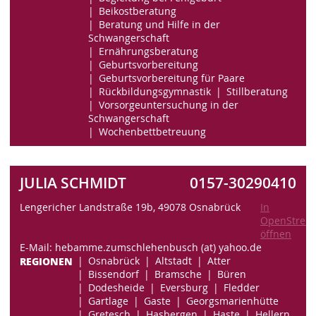
Beikostberatung
Beratung und Hilfe in der
Schwangerschaft
Ernährungsberatung
Geburtsvorbereitung
Geburtsvorbereitung für Paare
Rückbildungsgymnastik
Stillberatung
Vorsorgeuntersuchung in der
Schwangerschaft
Wochenbettbetreuung
JULIA SCHMIDT
0157-30290410
Lengericher Landstraße 19b, 49078 Osnabrück
In
OpenStree
öffnen
E-Mail: hebamme.zumschlehenbusch (at) yahoo.de
REGIONEN
Osnabrück
Altstadt
Atter
Bissendorf
Bramsche
Büren
Dodesheide
Eversburg
Fledder
Gartlage
Gaste
Georgsmarienhütte
Gretesch
Hasbergen
Haste
Hellern