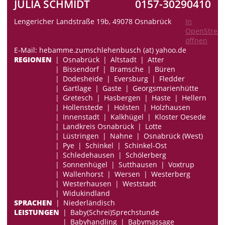
JULIA SCHMIDT
0157-30290410
Lengericher Landstraße 19b, 49078 Osnabrück
In
OpenStree
öffnen
E-Mail: hebamme.zumschlehenbusch (at) yahoo.de
REGIONEN
Osnabrück
Altstadt
Atter
Bissendorf
Bramsche
Büren
Dodesheide
Eversburg
Fledder
Gartlage
Gaste
Georgsmarienhütte
Gretesch
Hasbergen
Haste
Hellern
Hollenstede
Holsten
Holzhausen
Innenstadt
Kalkhügel
Kloster Oesede
Landkreis Osnabrück
Lotte
Lüstringen
Nahne
Osnabrück (West)
Pye
Schinkel
Schinkel-Ost
Schledehausen
Schölerberg
Sonnenhügel
Sutthausen
Voxtrup
Wallenhorst
Wersen
Westerberg
Westerhausen
Weststadt
Widukindland
SPRACHEN
Niederländisch
LEISTUNGEN
Baby(Schrei)Sprechstunde
Babyhandling
Babymassage