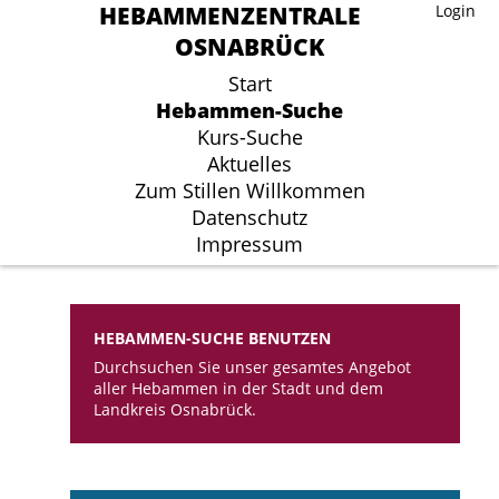
HEBAMMENZENTRALE
HEBAMMENZENTRALE
Login
Login
OSNABRÜCK
OSNABRÜCK
Start
Start
Hebammen-Suche
Hebammen-Suche
Kurs-Suche
Kurs-Suche
Aktuelles
Aktuelles
Zum Stillen Willkommen
Zum Stillen Willkommen
Datenschutz
Datenschutz
Impressum
Impressum
HEBAMMEN-SUCHE BENUTZEN
Durchsuchen Sie unser gesamtes Angebot
aller Hebammen in der Stadt und dem
Landkreis Osnabrück.