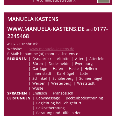
Wochenbettbetreuung
MANUELA KASTENS
WWW.MANUELA-KASTENS.DE
0177-
und
2245468
49076 Osnabrück
Website:
www.manuela-kastens.de
E-Mail: hebamme (at) manuela-kastens.de
REGIONEN
Osnabrück
Altlotte
Atter
Atterfeld
Büren
Dodesheide
Eversburg
Gartlage
Hafen
Haste
Hellern
Innenstadt
Kalkhügel
Lotte
Schinkel
Schölerberg
Sonnenhügel
Wersen
Westerberg
Weststadt
Wüste
SPRACHEN
Englisch
Französisch
LEISTUNGEN
Babymassage
Beckenbodentraining
Begleitung bei Fehlgeburt
Beikostberatung
Beratung und Hilfe in der