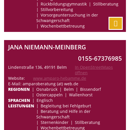
Rückbildungsgymnastik
Stillberatung
Stillvorbereitung
Vorsorgeuntersuchung in der
Schwangerschaft
Wochenbettbetreuung
JANA NIEMANN-MEINBERG
0155-67376985
Lindenstraße 136, 49191 Belm
In OpenStreetMaps
öffnen
Website:
www.amparo-hebamme.de
E-Mail: amparoberatung (at) web.de
REGIONEN
Osnabrück
Belm
Bissendorf
Ostercappeln
Wallenhorst
SPRACHEN
Englisch
LEISTUNGEN
Begleitung bei Fehlgeburt
Beratung und Hilfe in der
Schwangerschaft
Sternenkinder
Stillberatung
Wochenbettbetreuung