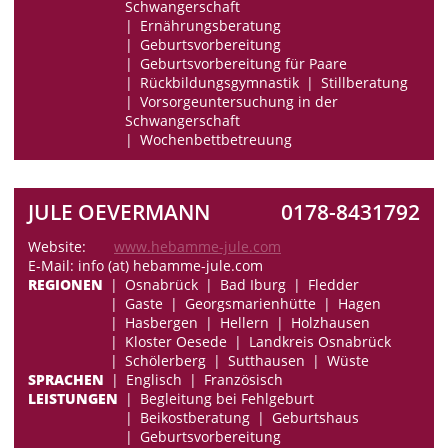
Schwangerschaft
Ernährungsberatung
Geburtsvorbereitung
Geburtsvorbereitung für Paare
Rückbildungsgymnastik
Stillberatung
Vorsorgeuntersuchung in der
Schwangerschaft
Wochenbettbetreuung
JULE OEVERMANN
0178-8431792
Website:
www.hebamme-jule.com
E-Mail: info (at) hebamme-jule.com
REGIONEN
Osnabrück
Bad Iburg
Fledder
Gaste
Georgsmarienhütte
Hagen
Hasbergen
Hellern
Holzhausen
Kloster Oesede
Landkreis Osnabrück
Schölerberg
Sutthausen
Wüste
SPRACHEN
Englisch
Französisch
LEISTUNGEN
Begleitung bei Fehlgeburt
Beikostberatung
Geburtshaus
Geburtsvorbereitung