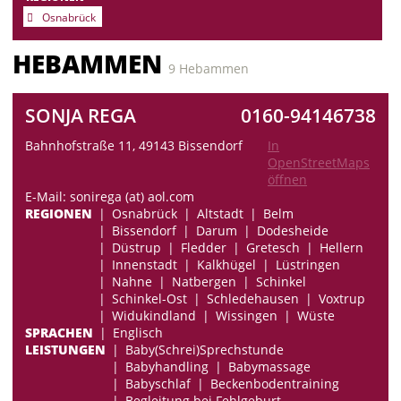
Osnabrück
HEBAMMEN
9 Hebammen
SONJA REGA
0160-94146738
Bahnhofstraße 11, 49143 Bissendorf
In
OpenStreetMaps
öffnen
E-Mail: sonirega (at) aol.com
REGIONEN
Osnabrück
Altstadt
Belm
Bissendorf
Darum
Dodesheide
Düstrup
Fledder
Gretesch
Hellern
Innenstadt
Kalkhügel
Lüstringen
Nahne
Natbergen
Schinkel
Schinkel-Ost
Schledehausen
Voxtrup
Widukindland
Wissingen
Wüste
SPRACHEN
Englisch
LEISTUNGEN
Baby(Schrei)Sprechstunde
Babyhandling
Babymassage
Babyschlaf
Beckenbodentraining
Begleitung bei Fehlgeburt