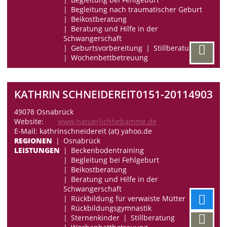
Begleitung nach traumatischer Geburt
Beikostberatung
Beratung und Hilfe in der
Schwangerschaft
Geburtsvorbereitung
Stillberatung
Wochenbettbetreuung
KATHRIN SCHNEIDEREIT
0151-20114903
49078 Osnabrück
Website:
www.natuerlichhebamme.de
E-Mail: kathrinschneidereit (at) yahoo.de
REGIONEN
Osnabrück
LEISTUNGEN
Beckenbodentraining
Begleitung bei Fehlgeburt
Beikostberatung
Beratung und Hilfe in der
Schwangerschaft
Rückbildung für verwaiste Mütter
Rückbildungsgymnastik
Sternenkinder
Stillberatung