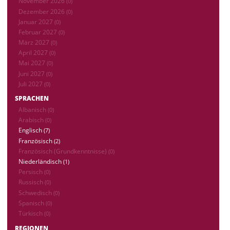
November 2026
(0)
Dezember 2026
(0)
Januar 2027
(0)
Februar 2027
(0)
März 2027
(0)
April 2027
(0)
Mai 2027
(0)
Juni 2027
(0)
Juli 2027
(0)
SPRACHEN
Albanisch
(0)
Arabisch
(0)
Englisch
(7)
Französisch
(2)
Französisch (Grundkenntnisse)
(0)
Niederländisch
(1)
Persisch
(0)
Russisch
(0)
Schwedisch
(0)
Spanisch
(0)
Türkisch
(0)
REGIONEN