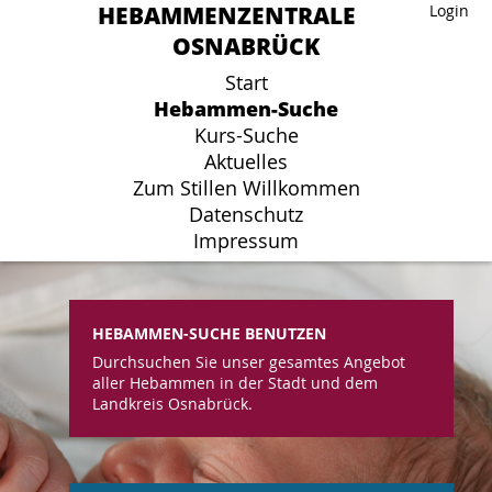
HEBAMMENZENTRALE
HEBAMMENZENTRALE
Login
Login
OSNABRÜCK
OSNABRÜCK
Start
Start
Hebammen-Suche
Hebammen-Suche
Kurs-Suche
Kurs-Suche
Aktuelles
Aktuelles
Zum Stillen Willkommen
Zum Stillen Willkommen
Datenschutz
Datenschutz
Impressum
Impressum
HEBAMMEN-SUCHE BENUTZEN
Durchsuchen Sie unser gesamtes Angebot
aller Hebammen in der Stadt und dem
Landkreis Osnabrück.