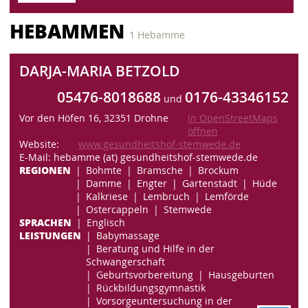
HEBAMMEN
1 Hebamme
DARJA-MARIA BETZOLD
05476-8018688
0176-43346152
und
Vor den Höfen 16, 32351 Drohne
In OpenStreetMaps
öffnen
Website:
www.gesundheitshof-stemwede.de
E-Mail: hebamme (at) gesundheitshof-stemwede.de
REGIONEN
Bohmte
Bramsche
Brockum
Damme
Engter
Gartenstadt
Hüde
Kalkriese
Lembruch
Lemförde
Ostercappeln
Stemwede
SPRACHEN
Englisch
LEISTUNGEN
Babymassage
Beratung und Hilfe in der
Schwangerschaft
Geburtsvorbereitung
Hausgeburten
Rückbildungsgymnastik
Vorsorgeuntersuchung in der