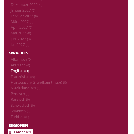
Dezember 2026
(0)
Januar 2027
(0)
Februar 2027
(0)
März 2027
(0)
April 2027
(0)
Mai 2027
(0)
Juni 2027
(0)
Juli 2027
(0)
SPRACHEN
Albanisch
(0)
Arabisch
(0)
Englisch
(1)
Französisch
(0)
Französisch (Grundkenntnisse)
(0)
Niederländisch
(0)
Persisch
(0)
Russisch
(0)
Schwedisch
(0)
Spanisch
(0)
Türkisch
(0)
REGIONEN
Lembruch