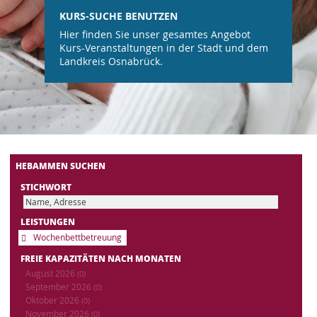
KURS-SUCHE BENUTZEN
Hier finden Sie unser gesamtes Angebot
Kurs-Veranstaltungen in der Stadt und dem
Landkreis Osnabrück.
HEBAMMEN SUCHEN
STICHWORT
LEISTUNGEN
Wochenbettbetreuung
FREIE KAPAZITÄTEN NACH MONATEN
August 2026
(0)
September 2026
(0)
Oktober 2026
(0)
November 2026
(0)