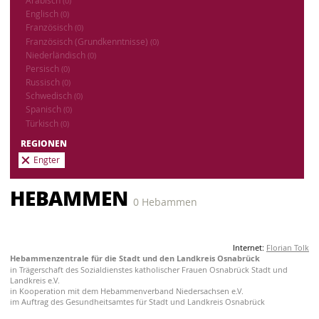
Arabisch
(0)
Englisch
(0)
Französisch
(0)
Französisch (Grundkenntnisse)
(0)
Niederländisch
(0)
Persisch
(0)
Russisch
(0)
Schwedisch
(0)
Spanisch
(0)
Türkisch
(0)
REGIONEN
Engter
HEBAMMEN
0 Hebammen
Internet:
Florian Tolk
Hebammenzentrale für die Stadt und den Landkreis Osnabrück
in Trägerschaft des Sozialdienstes katholischer Frauen Osnabrück Stadt und
Landkreis e.V.
in Kooperation mit dem Hebammenverband Niedersachsen e.V.
im Auftrag des Gesundheitsamtes für Stadt und Landkreis Osnabrück