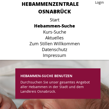
HEBAMMENZENTRALE
HEBAMMENZENTRALE
Login
Login
OSNABRÜCK
OSNABRÜCK
Start
Start
Hebammen-Suche
Hebammen-Suche
Kurs-Suche
Kurs-Suche
Aktuelles
Aktuelles
Zum Stillen Willkommen
Zum Stillen Willkommen
Datenschutz
Datenschutz
Impressum
Impressum
HEBAMMEN-SUCHE BENUTZEN
Durchsuchen Sie unser gesamtes Angebot
aller Hebammen in der Stadt und dem
Landkreis Osnabrück.