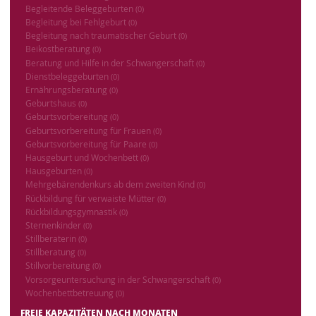
Begleitende Beleggeburten
(0)
Begleitung bei Fehlgeburt
(0)
Begleitung nach traumatischer Geburt
(0)
Beikostberatung
(0)
Beratung und Hilfe in der Schwangerschaft
(0)
Dienstbeleggeburten
(0)
Ernährungsberatung
(0)
Geburtshaus
(0)
Geburtsvorbereitung
(0)
Geburtsvorbereitung für Frauen
(0)
Geburtsvorbereitung für Paare
(0)
Hausgeburt und Wochenbett
(0)
Hausgeburten
(0)
Mehrgebärendenkurs ab dem zweiten Kind
(0)
Rückbildung für verwaiste Mütter
(0)
Rückbildungsgymnastik
(0)
Sternenkinder
(0)
Stillberaterin
(0)
Stillberatung
(0)
Stillvorbereitung
(0)
Vorsorgeuntersuchung in der Schwangerschaft
(0)
Wochenbettbetreuung
(0)
FREIE KAPAZITÄTEN NACH MONATEN