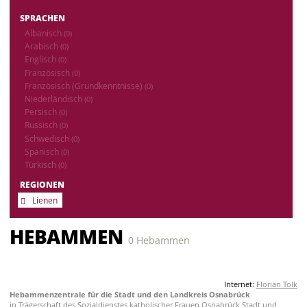
SPRACHEN
Albanisch
(0)
Arabisch
(0)
Englisch
(0)
Französisch
(0)
Französisch (Grundkenntnisse)
(0)
Niederländisch
(0)
Persisch
(0)
Russisch
(0)
Schwedisch
(0)
Spanisch
(0)
Türkisch
(0)
REGIONEN
Lienen
HEBAMMEN
0 Hebammen
Internet:
Florian Tolk
Hebammenzentrale für die Stadt und den Landkreis Osnabrück
in Trägerschaft des Sozialdienstes katholischer Frauen Osnabrück Stadt und