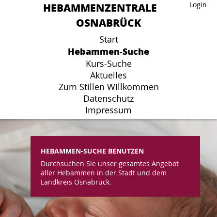
HEBAMMENZENTRALE
HEBAMMENZENTRALE
Login
Login
OSNABRÜCK
OSNABRÜCK
Start
Start
Hebammen-Suche
Hebammen-Suche
Kurs-Suche
Kurs-Suche
Aktuelles
Aktuelles
Zum Stillen Willkommen
Zum Stillen Willkommen
Datenschutz
Datenschutz
Impressum
Impressum
HEBAMMEN-SUCHE BENUTZEN
Durchsuchen Sie unser gesamtes Angebot
aller Hebammen in der Stadt und dem
Landkreis Osnabrück.