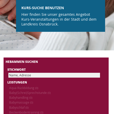
KURS-SUCHE BENUTZEN
Hier finden Sie unser gesamtes Angebot
Kurs-Veranstaltungen in der Stadt und dem
Landkreis Osnabrück.
HEBAMMEN SUCHEN
STICHWORT
LEISTUNGEN
Aqua Rückbildung
(0)
Baby(Schrei)Sprechstunde
(0)
Babyhandling
(0)
Babymassage
(0)
Babyschlaf
(0)
Beckenbodentraining
(0)