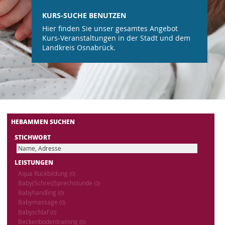
KURS-SUCHE BENUTZEN
Hier finden Sie unser gesamtes Angebot
Kurs-Veranstaltungen in der Stadt und dem
Landkreis Osnabrück.
HEBAMMEN SUCHEN
STICHWORT
LEISTUNGEN
Aqua Rückbildung
(0)
Baby(Schrei)Sprechstunde
(0)
Babyhandling
(0)
Babymassage
(0)
Babyschlaf
(0)
Beckenbodentraining
(0)