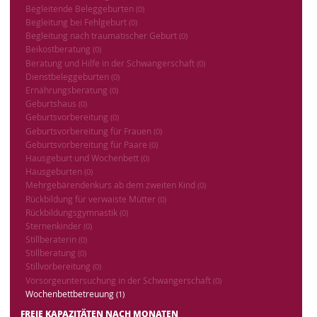
Begleitende Beleggeburten
(0)
Begleitung bei Fehlgeburt
(0)
Begleitung nach traumatischer Geburt
(0)
Beikostberatung
(0)
Beratung und Hilfe in der Schwangerschaft
(0)
Dienstbeleggeburten
(0)
Ernährungsberatung
(0)
Geburtshaus
(0)
Geburtsvorbereitung
(0)
Geburtsvorbereitung für Frauen
(0)
Geburtsvorbereitung für Paare
(0)
Hausgeburt und Wochenbett
(0)
Hausgeburten
(0)
Mehrgebärendenkurs ab dem zweiten Kind
(0)
Rückbildung für verwaiste Mütter
(0)
Rückbildungsgymnastik
(0)
Sternenkinder
(0)
Stillberaterin
(0)
Stillberatung
(0)
Stillvorbereitung
(0)
Vorsorgeuntersuchung in der Schwangerschaft
(0)
Wochenbettbetreuung
(1)
FREIE KAPAZITÄTEN NACH MONATEN