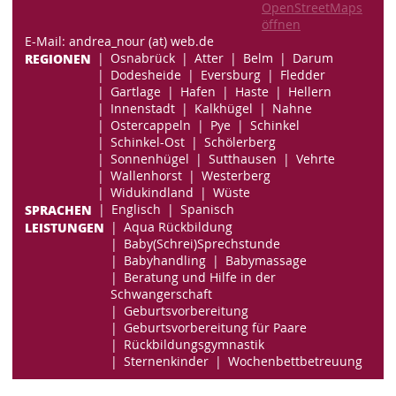
OpenStreetMaps
öffnen
E-Mail: andrea_nour (at) web.de
REGIONEN
Osnabrück
Atter
Belm
Darum
Dodesheide
Eversburg
Fledder
Gartlage
Hafen
Haste
Hellern
Innenstadt
Kalkhügel
Nahne
Ostercappeln
Pye
Schinkel
Schinkel-Ost
Schölerberg
Sonnenhügel
Sutthausen
Vehrte
Wallenhorst
Westerberg
Widukindland
Wüste
SPRACHEN
Englisch
Spanisch
LEISTUNGEN
Aqua Rückbildung
Baby(Schrei)Sprechstunde
Babyhandling
Babymassage
Beratung und Hilfe in der
Schwangerschaft
Geburtsvorbereitung
Geburtsvorbereitung für Paare
Rückbildungsgymnastik
Sternenkinder
Wochenbettbetreuung