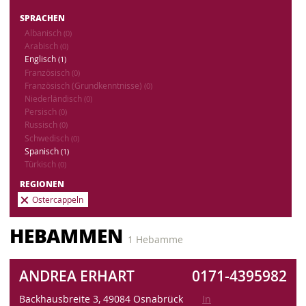
SPRACHEN
Albanisch
(0)
Arabisch
(0)
Englisch
(1)
Französisch
(0)
Französisch (Grundkenntnisse)
(0)
Niederländisch
(0)
Persisch
(0)
Russisch
(0)
Schwedisch
(0)
Spanisch
(1)
Türkisch
(0)
REGIONEN
Ostercappeln
HEBAMMEN
1 Hebamme
ANDREA ERHART
0171-4395982
Backhausbreite 3, 49084 Osnabrück
In