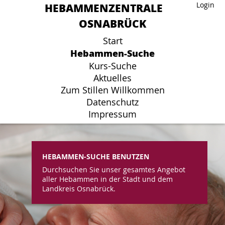
HEBAMMENZENTRALE
HEBAMMENZENTRALE
Login
Login
OSNABRÜCK
OSNABRÜCK
Start
Start
Hebammen-Suche
Hebammen-Suche
Kurs-Suche
Kurs-Suche
Aktuelles
Aktuelles
Zum Stillen Willkommen
Zum Stillen Willkommen
Datenschutz
Datenschutz
Impressum
Impressum
HEBAMMEN-SUCHE BENUTZEN
Durchsuchen Sie unser gesamtes Angebot
aller Hebammen in der Stadt und dem
Landkreis Osnabrück.