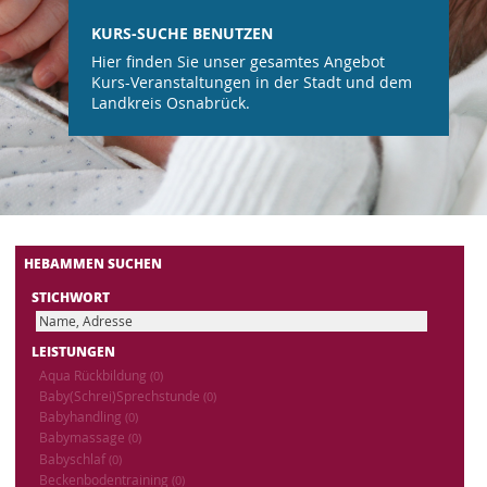
KURS-SUCHE BENUTZEN
Hier finden Sie unser gesamtes Angebot
Kurs-Veranstaltungen in der Stadt und dem
Landkreis Osnabrück.
HEBAMMEN SUCHEN
STICHWORT
LEISTUNGEN
Aqua Rückbildung
(0)
Baby(Schrei)Sprechstunde
(0)
Babyhandling
(0)
Babymassage
(0)
Babyschlaf
(0)
Beckenbodentraining
(0)