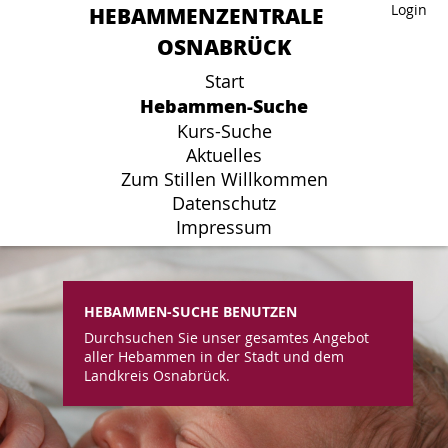
HEBAMMENZENTRALE
HEBAMMENZENTRALE
Login
Login
OSNABRÜCK
OSNABRÜCK
Start
Start
Hebammen-Suche
Hebammen-Suche
Kurs-Suche
Kurs-Suche
Aktuelles
Aktuelles
Zum Stillen Willkommen
Zum Stillen Willkommen
Datenschutz
Datenschutz
Impressum
Impressum
HEBAMMEN-SUCHE BENUTZEN
Durchsuchen Sie unser gesamtes Angebot
aller Hebammen in der Stadt und dem
Landkreis Osnabrück.