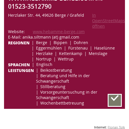
01523-3512790
Herzlaker Str. 44, 49626 Berge / Grafeld
In
OpenStreetMaps
öffnen
Website:
www.hebamme-berge.com
E-Mail: anika.siltmann (at) gmail.com
REGIONEN
Berge
Bippen
Dohren
Eggermühlen
Fürstenau
Haselünne
Herzlake
Kettenkamp
Menslage
Nortrup
Wettrup
SPRACHEN
Englisch
LEISTUNGEN
Beikostberatung
Beratung und Hilfe in der
Schwangerschaft
Stillberatung
Vorsorgeuntersuchung in der
Schwangerschaft
Wochenbettbetreuung
Internet:
Florian Tolk