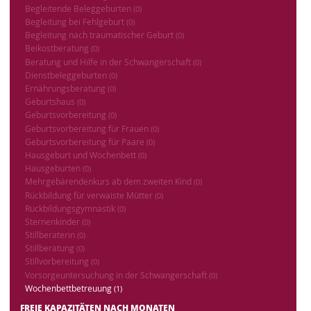
Begleitende Beleggeburten
(0)
Begleitung bei Fehlgeburt
(0)
Begleitung nach traumatischer Geburt
(0)
Beikostberatung
(0)
Beratung und Hilfe in der Schwangerschaft
(0)
Dienstbeleggeburten
(0)
Ernährungsberatung
(0)
Geburtshaus
(0)
Geburtsvorbereitung
(0)
Geburtsvorbereitung für Frauen
(0)
Geburtsvorbereitung für Paare
(0)
Hausgeburt und Wochenbett
(0)
Hausgeburten
(0)
Mehrgebärendenkurs ab dem zweiten Kind
(0)
Rückbildung für verwaiste Mütter
(0)
Rückbildungsgymnastik
(0)
Sternenkinder
(0)
Stillberaterin
(0)
Stillberatung
(0)
Stillvorbereitung
(0)
Vorsorgeuntersuchung in der Schwangerschaft
(0)
Wochenbettbetreuung
(1)
FREIE KAPAZITÄTEN NACH MONATEN