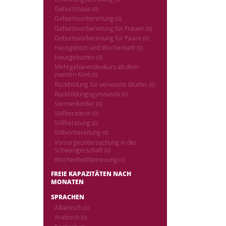
Geburtshaus
(0)
Geburtsvorbereitung
(0)
Geburtsvorbereitung für Frauen
(0)
Geburtsvorbereitung für Paare
(0)
Hausgeburt und Wochenbett
(0)
Hausgeburten
(0)
Mehrgebärendenkurs ab dem
zweiten Kind
(0)
Rückbildung für verwaiste Mütter
(0)
Rückbildungsgymnastik
(0)
Sternenkinder
(0)
Stillberaterin
(0)
Stillberatung
(0)
Stillvorbereitung
(0)
Vorsorgeuntersuchung in der
Schwangerschaft
(0)
Wochenbettbetreuung
(0)
FREIE KAPAZITÄTEN NACH
MONATEN
SPRACHEN
Albanisch
(0)
Arabisch
(0)