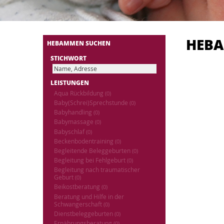
HEB
HEBAMMEN SUCHEN
STICHWORT
LEISTUNGEN
Aqua Rückbildung
(0)
Baby(Schrei)Sprechstunde
(0)
Babyhandling
(0)
Babymassage
(0)
Babyschlaf
(0)
Beckenbodentraining
(0)
Begleitende Beleggeburten
(0)
Begleitung bei Fehlgeburt
(0)
Begleitung nach traumatischer
Geburt
(0)
Beikostberatung
(0)
Beratung und Hilfe in der
Schwangerschaft
(0)
Dienstbeleggeburten
(0)
Ernährungsberatung
(0)