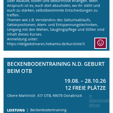
über Abläufe, Rollen und Bedürfnisse erlangen. Mein
Anspruch ist es, euch dort abzuholen, wo ihr steht und
euch zu stärken, selbstbestimmte Entscheidungen zu
treffen.
Themen wie z.B. Verständnis des Geburtsablaufs,
Gebärpositionen, Atem- und Entspannungstechniken,
Umgang mit den Wehen, Säuglingspflege und Stillen sind
Inhalt dieses Kurses.
Anmeldung unter:
https://delgadolinares.hebamio.de/kursliste/3
BECKENBODENTRAINING N.D. GEBURT
BEIM OTB
19.08. – 28.10.26
12 FREIE PLÄTZE
Obere Martinistr. 67/ OTB, 49078 Osnabrück
In
OpenStreetM
öffnen
LEISTUNG
Beckenbodentraining