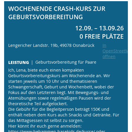
WOCHENENDE CRASH-KURS ZUR
GEBURTSVORBEREITUNG
12.09. – 13.09.26
0 FREIE PLÄTZE
Lengericher Landstr. 19b, 49078 Osnabrück
In
OpenStreetMa
öffnen
LEISTUNG
Geburtsvorbereitung für Paare
Ich, Lena, biete euch einen kompakten
Geburtsvorbereitungskurs am Wochenende an. Wir
starten jeweils um 10 Uhr und thematisieren
Schwangerschaft, Geburt und Wochenbett, wobei der
Fokus auf den Letzteren liegt. Mit Bewegungs- und
Atemübungen sowie regelmäßigen Pausen wird der
theoretische Teil aufgelockert.
Die Gebühr für die Begleitperson beträgt 150€ und
enthält neben dem Kurs auch Snacks und Getränke. Für
das Mittagsessen ist selbst zu sorgen.
Hier könnt ihr euch gerne anmelden:
https://www.hebammen-hasekids.de/kurse/ oder