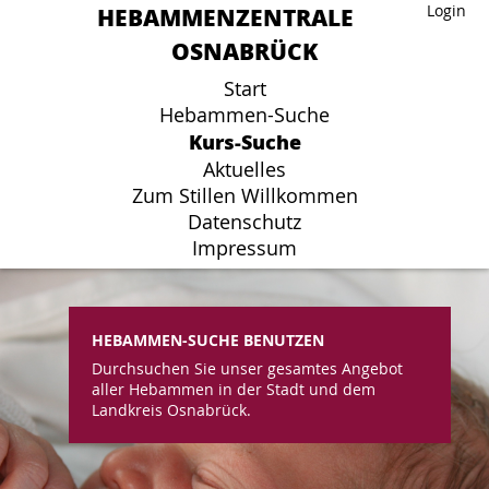
HEBAMMENZENTRALE
HEBAMMENZENTRALE
Login
Login
OSNABRÜCK
OSNABRÜCK
Start
Start
Hebammen-Suche
Hebammen-Suche
Kurs-Suche
Kurs-Suche
Aktuelles
Aktuelles
Zum Stillen Willkommen
Zum Stillen Willkommen
Datenschutz
Datenschutz
Impressum
Impressum
HEBAMMEN-SUCHE BENUTZEN
Durchsuchen Sie unser gesamtes Angebot
aller Hebammen in der Stadt und dem
Landkreis Osnabrück.