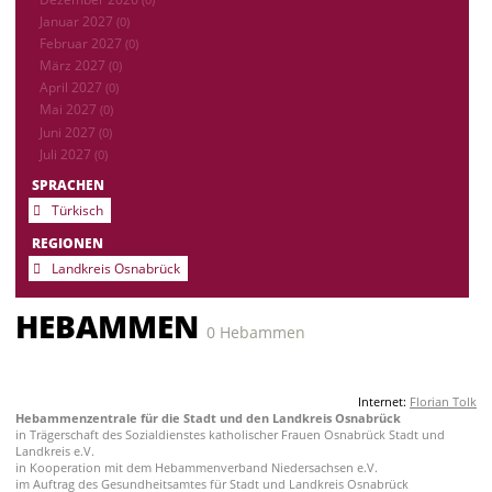
Januar 2027
(0)
Februar 2027
(0)
März 2027
(0)
April 2027
(0)
Mai 2027
(0)
Juni 2027
(0)
Juli 2027
(0)
SPRACHEN
Türkisch
REGIONEN
Landkreis Osnabrück
HEBAMMEN
0 Hebammen
Internet:
Florian Tolk
Hebammenzentrale für die Stadt und den Landkreis Osnabrück
in Trägerschaft des Sozialdienstes katholischer Frauen Osnabrück Stadt und
Landkreis e.V.
in Kooperation mit dem Hebammenverband Niedersachsen e.V.
im Auftrag des Gesundheitsamtes für Stadt und Landkreis Osnabrück