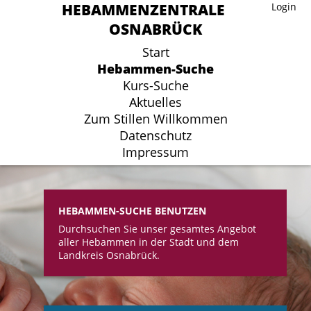
HEBAMMENZENTRALE
HEBAMMENZENTRALE
Login
Login
OSNABRÜCK
OSNABRÜCK
Start
Start
Hebammen-Suche
Hebammen-Suche
Kurs-Suche
Kurs-Suche
Aktuelles
Aktuelles
Zum Stillen Willkommen
Zum Stillen Willkommen
Datenschutz
Datenschutz
Impressum
Impressum
HEBAMMEN-SUCHE BENUTZEN
Durchsuchen Sie unser gesamtes Angebot
aller Hebammen in der Stadt und dem
Landkreis Osnabrück.