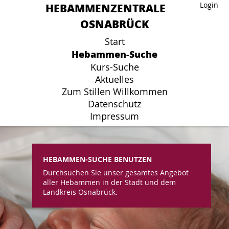
HEBAMMENZENTRALE
HEBAMMENZENTRALE
Login
Login
OSNABRÜCK
OSNABRÜCK
Start
Start
Hebammen-Suche
Hebammen-Suche
Kurs-Suche
Kurs-Suche
Aktuelles
Aktuelles
Zum Stillen Willkommen
Zum Stillen Willkommen
Datenschutz
Datenschutz
Impressum
Impressum
HEBAMMEN-SUCHE BENUTZEN
Durchsuchen Sie unser gesamtes Angebot
aller Hebammen in der Stadt und dem
Landkreis Osnabrück.