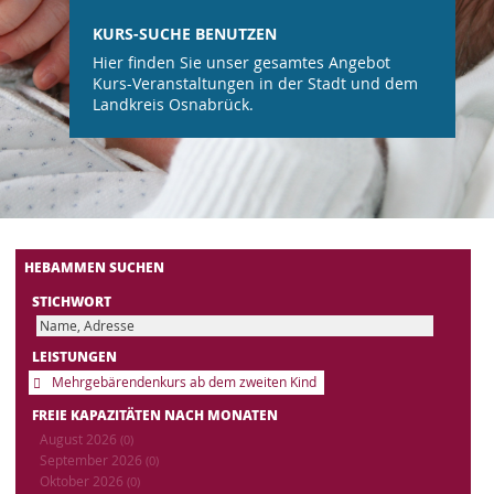
KURS-SUCHE BENUTZEN
Hier finden Sie unser gesamtes Angebot
Kurs-Veranstaltungen in der Stadt und dem
Landkreis Osnabrück.
HEBAMMEN SUCHEN
STICHWORT
LEISTUNGEN
Mehrgebärendenkurs ab dem zweiten Kind
FREIE KAPAZITÄTEN NACH MONATEN
August 2026
(0)
September 2026
(0)
Oktober 2026
(0)