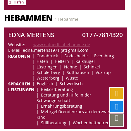
Hafen
HEBAMMEN
1 Hebamme
EDNA MERTENS
0177-7814320
Website:
www.natuerlichhebamme.de
E-Mail: edna.mertens1971 (at) gmail.com
REGIONEN
Osnabrück
Dodesheide
Eversburg
Hafen
Hellern
Kalkhügel
Lüstringen
Nahne
Schinkel
Schölerberg
Sutthausen
Voxtrup
Westerberg
Wüste
SPRACHEN
Englisch
Schwedisch
LEISTUNGEN
Beikostberatung
Beratung und Hilfe in der
Schwangerschaft
Ernährungsberatung
Mehrgebärendenkurs ab dem zweiten
Kind
Stillberatung
Wochenbettbetreuung