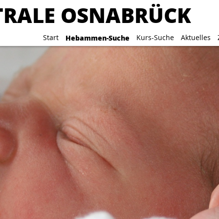
RALE OSNABRÜCK
RALE OSNABRÜCK
Start
Start
Hebammen-Suche
Hebammen-Suche
Kurs-Suche
Kurs-Suche
Aktuelles
Aktuelles