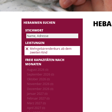
HEB
HEBAMMEN SUCHEN
STICHWORT
LEISTUNGEN
Mehrgebärendenkurs ab dem
zweiten Kind
FREIE KAPAZITÄTEN NACH
MONATEN
August 2026
(0)
September 2026
(0)
Oktober 2026
(0)
November 2026
(0)
Dezember 2026
(0)
Januar 2027
(0)
Februar 2027
(0)
März 2027
(0)
April 2027
(0)