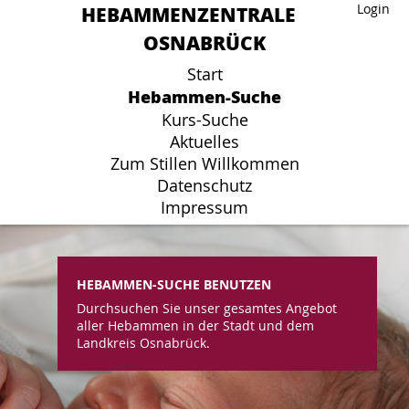
HEBAMMENZENTRALE
HEBAMMENZENTRALE
Login
Login
OSNABRÜCK
OSNABRÜCK
Start
Start
Hebammen-Suche
Hebammen-Suche
Kurs-Suche
Kurs-Suche
Aktuelles
Aktuelles
Zum Stillen Willkommen
Zum Stillen Willkommen
Datenschutz
Datenschutz
Impressum
Impressum
HEBAMMEN-SUCHE BENUTZEN
Durchsuchen Sie unser gesamtes Angebot
aller Hebammen in der Stadt und dem
Landkreis Osnabrück.