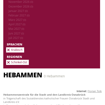
November 2026
(0)
Dezember 2026
(0)
Januar 2027
(0)
Februar 2027
(0)
März 2027
(0)
April 2027
(0)
Mai 2027
(0)
Juni 2027
(0)
Juli 2027
(0)
SPRACHEN
Arabisch
REGIONEN
Schinkel-Ost
HEBAMMEN
0 Hebammen
Internet:
Florian Tolk
Hebammenzentrale für die Stadt und den Landkreis Osnabrück
in Trägerschaft des Sozialdienstes katholischer Frauen Osnabrück Stadt und
Landkreis e.V.