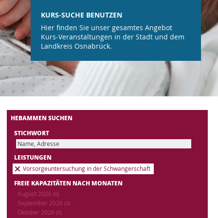
KURS-SUCHE BENUTZEN
Hier finden Sie unser gesamtes Angebot
Kurs-Veranstaltungen in der Stadt und dem
Landkreis Osnabrück.
HEBAMMEN SUCHEN
STICHWORT
LEISTUNGEN
Vorsorgeuntersuchung in der Schwangerschaft
FREIE KAPAZITÄTEN NACH MONATEN
August 2026
(0)
September 2026
(0)
Oktober 2026
(0)