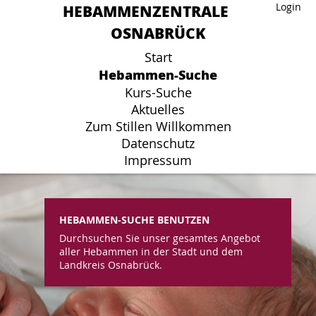
HEBAMMENZENTRALE
HEBAMMENZENTRALE
Login
Login
OSNABRÜCK
OSNABRÜCK
Start
Start
Hebammen-Suche
Hebammen-Suche
Kurs-Suche
Kurs-Suche
Aktuelles
Aktuelles
Zum Stillen Willkommen
Zum Stillen Willkommen
Datenschutz
Datenschutz
Impressum
Impressum
HEBAMMEN-SUCHE BENUTZEN
Durchsuchen Sie unser gesamtes Angebot
aller Hebammen in der Stadt und dem
Landkreis Osnabrück.