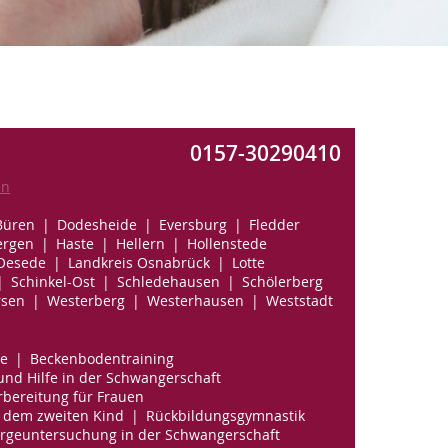
0157-30290410
en
Büren
Dodesheide
Eversburg
Fledder
ergen
Haste
Hellern
Hollenstede
 Oesede
Landkreis Osnabrück
Lotte
Schinkel-Ost
Schledehausen
Schölerberg
sen
Westerberg
Westerhausen
Weststadt
e
Beckenbodentraining
und Hilfe in der Schwangerschaft
bereitung für Frauen
 dem zweiten Kind
Rückbildungsgymnastik
rgeuntersuchung in der Schwangerschaft