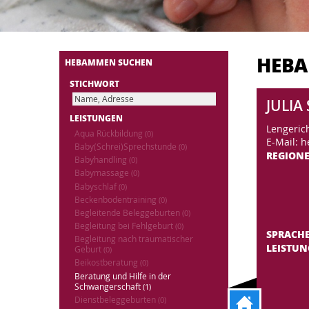
HEB
HEBAMMEN SUCHEN
STICHWORT
JULIA
LEISTUNGEN
Lengeric
Aqua Rückbildung
(0)
E-Mail: 
Baby(Schrei)Sprechstunde
(0)
REGION
Babyhandling
(0)
Babymassage
(0)
Babyschlaf
(0)
Beckenbodentraining
(0)
Begleitende Beleggeburten
(0)
Begleitung bei Fehlgeburt
(0)
SPRACH
Begleitung nach traumatischer
LEISTU
Geburt
(0)
Beikostberatung
(0)
Beratung und Hilfe in der
Schwangerschaft
(1)
Dienstbeleggeburten
(0)