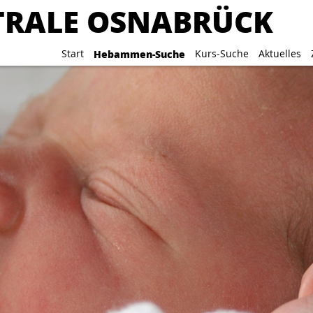
RALE OSNABRÜCK
RALE OSNABRÜCK
Start
Start
Hebammen-Suche
Hebammen-Suche
Kurs-Suche
Kurs-Suche
Aktuelles
Aktuelles