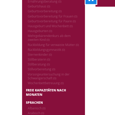
Ernährungsberatung
(0)
Geburtshaus
(0)
Geburtsvorbereitung
(0)
Geburtsvorbereitung für Frauen
(0)
Geburtsvorbereitung für Paare
(0)
Hausgeburt und Wochenbett
(0)
Hausgeburten
(0)
Mehrgebärendenkurs ab dem
zweiten Kind
(0)
Rückbildung für verwaiste Mütter
(0)
Rückbildungsgymnastik
(0)
Sternenkinder
(0)
Stillberaterin
(0)
Stillberatung
(0)
Stillvorbereitung
(0)
Vorsorgeuntersuchung in der
Schwangerschaft
(0)
Wochenbettbetreuung
(0)
FREIE KAPAZITÄTEN NACH
MONATEN
SPRACHEN
Albanisch
(0)
Arabisch
(0)