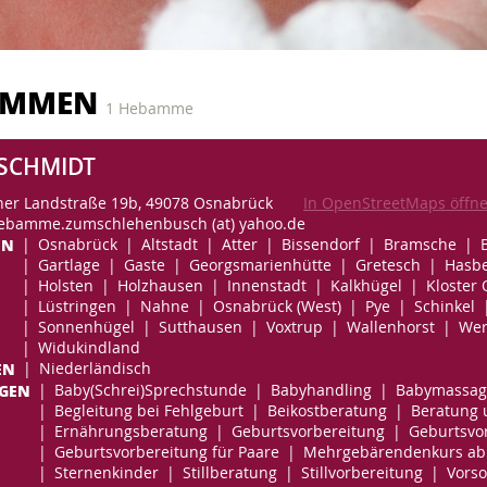
AMMEN
1 Hebamme
 SCHMIDT
her Landstraße 19b, 49078 Osnabrück
In OpenStreetMaps öffn
hebamme.zumschlehenbusch (at) yahoo.de
EN
Osnabrück
Altstadt
Atter
Bissendorf
Bramsche
Gartlage
Gaste
Georgsmarienhütte
Gretesch
Hasb
Holsten
Holzhausen
Innenstadt
Kalkhügel
Kloster
Lüstringen
Nahne
Osnabrück (West)
Pye
Schinkel
Sonnenhügel
Sutthausen
Voxtrup
Wallenhorst
Wer
Widukindland
EN
Niederländisch
NGEN
Baby(Schrei)Sprechstunde
Babyhandling
Babymassag
Begleitung bei Fehlgeburt
Beikostberatung
Beratung 
Ernährungsberatung
Geburtsvorbereitung
Geburtsvor
Geburtsvorbereitung für Paare
Mehrgebärendenkurs ab
Sternenkinder
Stillberatung
Stillvorbereitung
Vorso