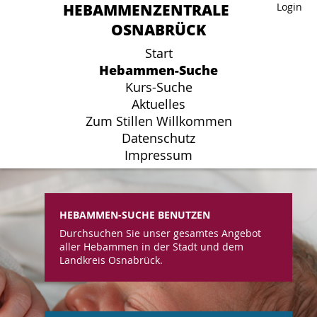
HEBAMMENZENTRALE
HEBAMMENZENTRALE
Login
Login
OSNABRÜCK
OSNABRÜCK
Start
Start
Hebammen-Suche
Hebammen-Suche
Kurs-Suche
Kurs-Suche
Aktuelles
Aktuelles
Zum Stillen Willkommen
Zum Stillen Willkommen
Datenschutz
Datenschutz
Impressum
Impressum
HEBAMMEN-SUCHE BENUTZEN
Durchsuchen Sie unser gesamtes Angebot
aller Hebammen in der Stadt und dem
Landkreis Osnabrück.