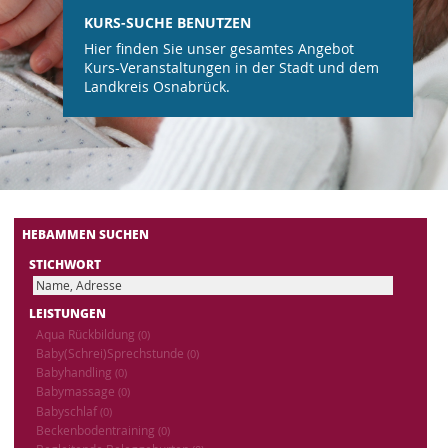
KURS-SUCHE BENUTZEN
Hier finden Sie unser gesamtes Angebot
Kurs-Veranstaltungen in der Stadt und dem
Landkreis Osnabrück.
HEBAMMEN SUCHEN
STICHWORT
LEISTUNGEN
Aqua Rückbildung
(0)
Baby(Schrei)Sprechstunde
(0)
Babyhandling
(0)
Babymassage
(0)
Babyschlaf
(0)
Beckenbodentraining
(0)