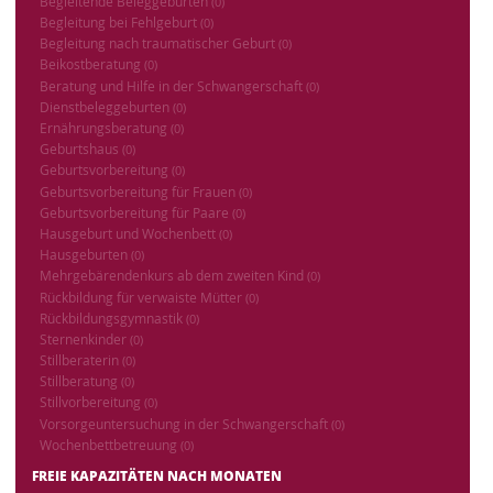
Begleitende Beleggeburten
(0)
Begleitung bei Fehlgeburt
(0)
Begleitung nach traumatischer Geburt
(0)
Beikostberatung
(0)
Beratung und Hilfe in der Schwangerschaft
(0)
Dienstbeleggeburten
(0)
Ernährungsberatung
(0)
Geburtshaus
(0)
Geburtsvorbereitung
(0)
Geburtsvorbereitung für Frauen
(0)
Geburtsvorbereitung für Paare
(0)
Hausgeburt und Wochenbett
(0)
Hausgeburten
(0)
Mehrgebärendenkurs ab dem zweiten Kind
(0)
Rückbildung für verwaiste Mütter
(0)
Rückbildungsgymnastik
(0)
Sternenkinder
(0)
Stillberaterin
(0)
Stillberatung
(0)
Stillvorbereitung
(0)
Vorsorgeuntersuchung in der Schwangerschaft
(0)
Wochenbettbetreuung
(0)
FREIE KAPAZITÄTEN NACH MONATEN