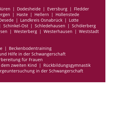
Büren
Dodesheide
Eversburg
Fledder
ergen
Haste
Hellern
Hollenstede
 Oesede
Landkreis Osnabrück
Lotte
Schinkel-Ost
Schledehausen
Schölerberg
sen
Westerberg
Westerhausen
Weststadt
e
Beckenbodentraining
und Hilfe in der Schwangerschaft
bereitung für Frauen
 dem zweiten Kind
Rückbildungsgymnastik
rgeuntersuchung in der Schwangerschaft