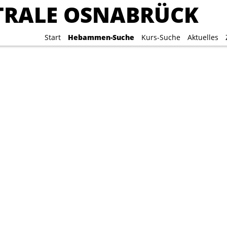
RALE OSNABRÜCK
RALE OSNABRÜCK
Start
Start
Hebammen-Suche
Hebammen-Suche
Kurs-Suche
Kurs-Suche
Aktuelles
Aktuelles