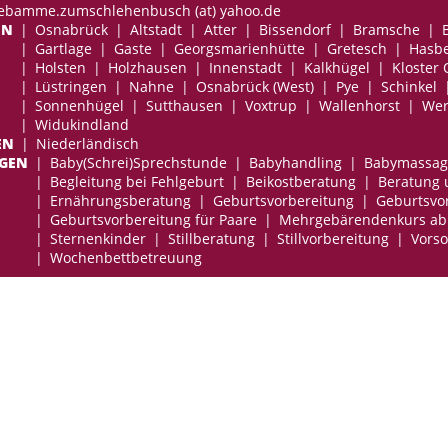
hebamme.zumschlehenbusch (at) yahoo.de
EN
Osnabrück
Altstadt
Atter
Bissendorf
Bramsche
Gartlage
Gaste
Georgsmarienhütte
Gretesch
Hasb
Holsten
Holzhausen
Innenstadt
Kalkhügel
Kloster
Lüstringen
Nahne
Osnabrück (West)
Pye
Schinkel
Sonnenhügel
Sutthausen
Voxtrup
Wallenhorst
Wer
Widukindland
EN
Niederländisch
NGEN
Baby(Schrei)Sprechstunde
Babyhandling
Babymassag
Begleitung bei Fehlgeburt
Beikostberatung
Beratung 
Ernährungsberatung
Geburtsvorbereitung
Geburtsvor
Geburtsvorbereitung für Paare
Mehrgebärendenkurs ab
Sternenkinder
Stillberatung
Stillvorbereitung
Vorso
Wochenbettbetreuung