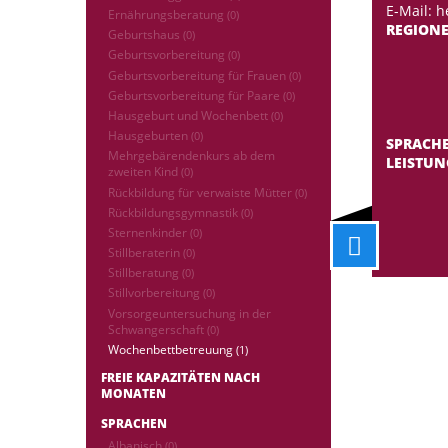
E-Mail: 
Ernährungsberatung
(0)
REGION
Geburtshaus
(0)
Geburtsvorbereitung
(0)
Geburtsvorbereitung für Frauen
(0)
Geburtsvorbereitung für Paare
(0)
Hausgeburt und Wochenbett
(0)
Hausgeburten
(0)
SPRACH
Mehrgebärendenkurs ab dem
LEISTU
zweiten Kind
(0)
Rückbildung für verwaiste Mütter
(0)
Rückbildungsgymnastik
(0)
Sternenkinder
(0)
Stillberaterin
(0)
Stillberatung
(0)
Stillvorbereitung
(0)
Vorsorgeuntersuchung in der
Schwangerschaft
(0)
Wochenbettbetreuung
(1)
FREIE KAPAZITÄTEN NACH
MONATEN
SPRACHEN
Albanisch
(0)