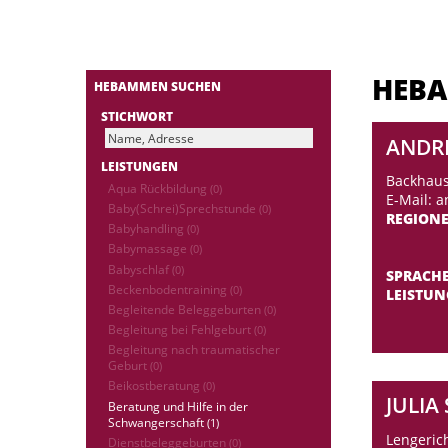
HEB
HEBAMMEN SUCHEN
STICHWORT
ANDR
LEISTUNGEN
Backhaus
Aqua Rückbildung
(0)
E-Mail: 
Baby(Schrei)Sprechstunde
(0)
REGION
Babyhandling
(0)
Babymassage
(0)
Babyschlaf
(0)
SPRACH
Beckenbodentraining
(0)
LEISTU
Begleitende Beleggeburten
(0)
Begleitung bei Fehlgeburt
(0)
Begleitung nach traumatischer
Geburt
(0)
Beikostberatung
(0)
JULIA
Beratung und Hilfe in der
Schwangerschaft
(1)
Lengeric
Dienstbeleggeburten
(0)