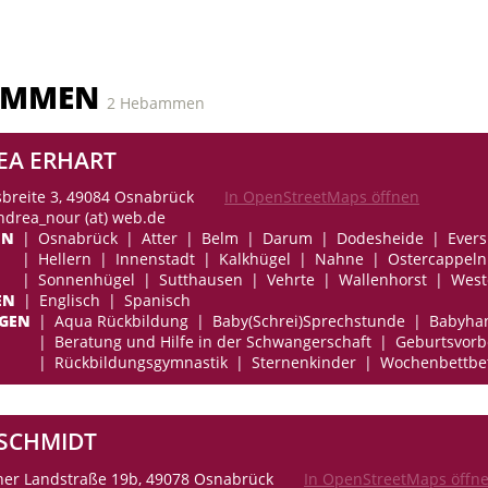
AMMEN
2 Hebammen
EA ERHART
breite 3, 49084 Osnabrück
In OpenStreetMaps öffnen
andrea_nour (at) web.de
EN
Osnabrück
Atter
Belm
Darum
Dodesheide
Ever
Hellern
Innenstadt
Kalkhügel
Nahne
Ostercappeln
Sonnenhügel
Sutthausen
Vehrte
Wallenhorst
West
EN
Englisch
Spanisch
NGEN
Aqua Rückbildung
Baby(Schrei)Sprechstunde
Babyha
Beratung und Hilfe in der Schwangerschaft
Geburtsvorb
Rückbildungsgymnastik
Sternenkinder
Wochenbettbe
 SCHMIDT
her Landstraße 19b, 49078 Osnabrück
In OpenStreetMaps öffn