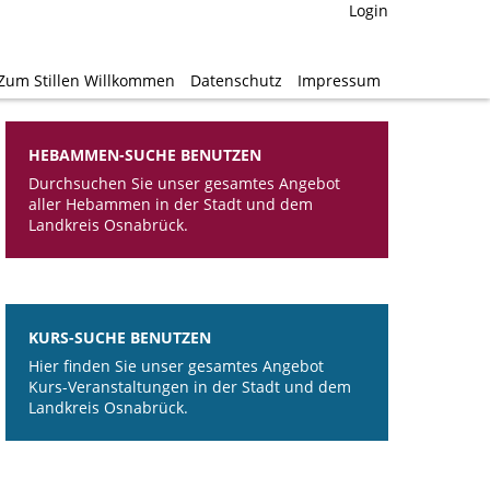
Login
Login
Zum Stillen Willkommen
Zum Stillen Willkommen
Datenschutz
Datenschutz
Impressum
Impressum
HEBAMMEN-SUCHE BENUTZEN
Durchsuchen Sie unser gesamtes Angebot
aller Hebammen in der Stadt und dem
Landkreis Osnabrück.
KURS-SUCHE BENUTZEN
Hier finden Sie unser gesamtes Angebot
Kurs-Veranstaltungen in der Stadt und dem
Landkreis Osnabrück.