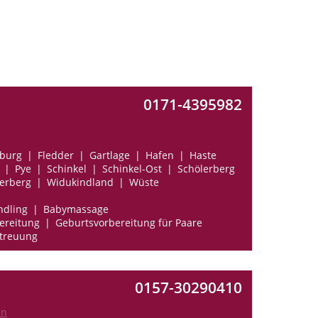
0171-4395982
sburg
Fledder
Gartlage
Hafen
Haste
Pye
Schinkel
Schinkel-Ost
Schölerberg
erberg
Widukindland
Wüste
ndling
Babymassage
ereitung
Geburtsvorbereitung für Paare
treuung
0157-30290410
en