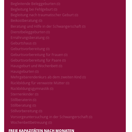
Begleitende Beleggeburten
(0)
Begleitung bei Fehlgeburt
(0)
Begleitung nach traumatischer Geburt
(0)
Beikostberatung
(0)
Beratung und Hilfe in der Schwangerschaft
(0)
Dienstbeleggeburten
(0)
Ernährungsberatung
(0)
Geburtshaus
(0)
Geburtsvorbereitung
(0)
Geburtsvorbereitung für Frauen
(0)
Geburtsvorbereitung für Paare
(0)
Hausgeburt und Wochenbett
(0)
Hausgeburten
(0)
Mehrgebärendenkurs ab dem zweiten Kind
(0)
Rückbildung für verwaiste Mütter
(0)
Rückbildungsgymnastik
(0)
Sternenkinder
(0)
Stillberaterin
(0)
Stillberatung
(0)
Stillvorbereitung
(0)
Vorsorgeuntersuchung in der Schwangerschaft
(0)
Wochenbettbetreuung
(0)
FREIE KAPAZITÄTEN NACH MONATEN