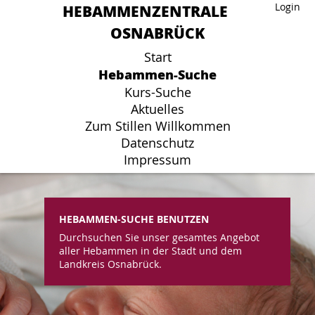
HEBAMMENZENTRALE
HEBAMMENZENTRALE
Login
Login
OSNABRÜCK
OSNABRÜCK
Start
Start
Hebammen-Suche
Hebammen-Suche
Kurs-Suche
Kurs-Suche
Aktuelles
Aktuelles
Zum Stillen Willkommen
Zum Stillen Willkommen
Datenschutz
Datenschutz
Impressum
Impressum
HEBAMMEN-SUCHE BENUTZEN
Durchsuchen Sie unser gesamtes Angebot
aller Hebammen in der Stadt und dem
Landkreis Osnabrück.