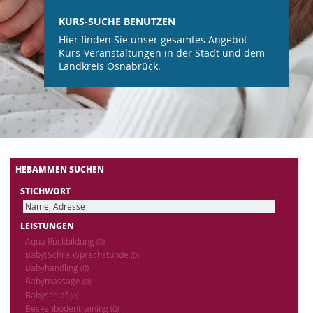
KURS-SUCHE BENUTZEN
Hier finden Sie unser gesamtes Angebot
Kurs-Veranstaltungen in der Stadt und dem
Landkreis Osnabrück.
HEBAMMEN SUCHEN
STICHWORT
LEISTUNGEN
Aqua Rückbildung
(0)
Baby(Schrei)Sprechstunde
(0)
Babyhandling
(0)
Babymassage
(0)
Babyschlaf
(0)
Beckenbodentraining
(0)