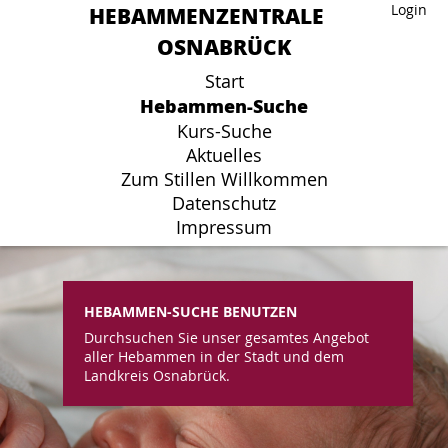
HEBAMMENZENTRALE
HEBAMMENZENTRALE
Login
Login
OSNABRÜCK
OSNABRÜCK
Start
Start
Hebammen-Suche
Hebammen-Suche
Kurs-Suche
Kurs-Suche
Aktuelles
Aktuelles
Zum Stillen Willkommen
Zum Stillen Willkommen
Datenschutz
Datenschutz
Impressum
Impressum
HEBAMMEN-SUCHE BENUTZEN
Durchsuchen Sie unser gesamtes Angebot
aller Hebammen in der Stadt und dem
Landkreis Osnabrück.