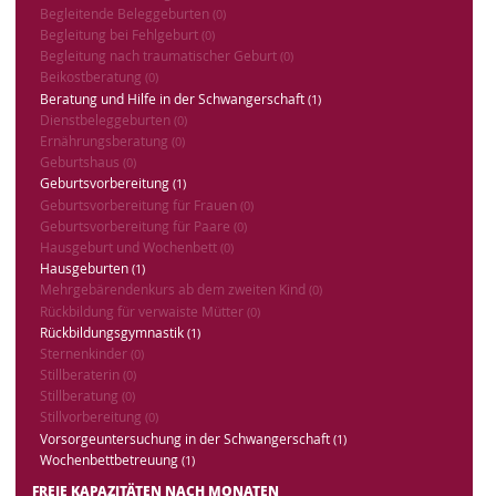
Begleitende Beleggeburten
(0)
Begleitung bei Fehlgeburt
(0)
Begleitung nach traumatischer Geburt
(0)
Beikostberatung
(0)
Beratung und Hilfe in der Schwangerschaft
(1)
Dienstbeleggeburten
(0)
Ernährungsberatung
(0)
Geburtshaus
(0)
Geburtsvorbereitung
(1)
Geburtsvorbereitung für Frauen
(0)
Geburtsvorbereitung für Paare
(0)
Hausgeburt und Wochenbett
(0)
Hausgeburten
(1)
Mehrgebärendenkurs ab dem zweiten Kind
(0)
Rückbildung für verwaiste Mütter
(0)
Rückbildungsgymnastik
(1)
Sternenkinder
(0)
Stillberaterin
(0)
Stillberatung
(0)
Stillvorbereitung
(0)
Vorsorgeuntersuchung in der Schwangerschaft
(1)
Wochenbettbetreuung
(1)
FREIE KAPAZITÄTEN NACH MONATEN