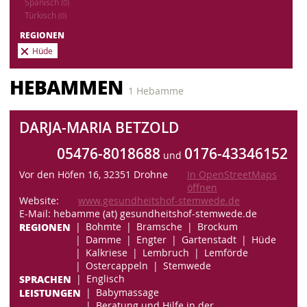
Spanisch
(0)
Türkisch
(0)
REGIONEN
Hüde
HEBAMMEN
1 Hebamme
DARJA-MARIA BETZOLD
05476-8018688
0176-43346152
und
Vor den Höfen 16, 32351 Drohne
In OpenStreetMaps
öffnen
Website:
www.gesundheitshof-stemwede.de
E-Mail: hebamme (at) gesundheitshof-stemwede.de
REGIONEN
Bohmte
Bramsche
Brockum
Damme
Engter
Gartenstadt
Hüde
Kalkriese
Lembruch
Lemförde
Ostercappeln
Stemwede
SPRACHEN
Englisch
LEISTUNGEN
Babymassage
Beratung und Hilfe in der