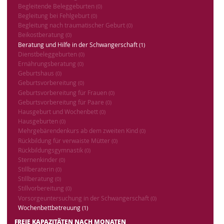
Begleitende Beleggeburten
(0)
Begleitung bei Fehlgeburt
(0)
Begleitung nach traumatischer Geburt
(0)
Beikostberatung
(0)
Beratung und Hilfe in der Schwangerschaft
(1)
Dienstbeleggeburten
(0)
Ernährungsberatung
(0)
Geburtshaus
(0)
Geburtsvorbereitung
(0)
Geburtsvorbereitung für Frauen
(0)
Geburtsvorbereitung für Paare
(0)
Hausgeburt und Wochenbett
(0)
Hausgeburten
(0)
Mehrgebärendenkurs ab dem zweiten Kind
(0)
Rückbildung für verwaiste Mütter
(0)
Rückbildungsgymnastik
(0)
Sternenkinder
(0)
Stillberaterin
(0)
Stillberatung
(0)
Stillvorbereitung
(0)
Vorsorgeuntersuchung in der Schwangerschaft
(0)
Wochenbettbetreuung
(1)
FREIE KAPAZITÄTEN NACH MONATEN