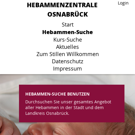
HEBAMMENZENTRALE
HEBAMMENZENTRALE
Login
Login
OSNABRÜCK
OSNABRÜCK
Start
Start
Hebammen-Suche
Hebammen-Suche
Kurs-Suche
Kurs-Suche
Aktuelles
Aktuelles
Zum Stillen Willkommen
Zum Stillen Willkommen
Datenschutz
Datenschutz
Impressum
Impressum
HEBAMMEN-SUCHE BENUTZEN
Durchsuchen Sie unser gesamtes Angebot
aller Hebammen in der Stadt und dem
Landkreis Osnabrück.