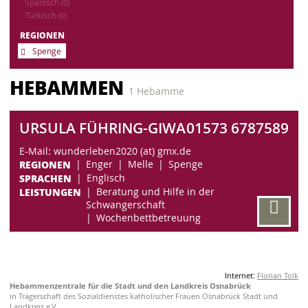
Spanisch
(0)
Türkisch
(0)
REGIONEN
Spenge
HEBAMMEN
1 Hebamme
URSULA FÜHRING-GIWA
01573 6787589
E-Mail: wunderleben2020 (at) gmx.de
REGIONEN
Enger
Melle
Spenge
SPRACHEN
Englisch
LEISTUNGEN
Beratung und Hilfe in der
Schwangerschaft
Wochenbettbetreuung
Internet:
Florian Tolk
Hebammenzentrale für die Stadt und den Landkreis Osnabrück
in Trägerschaft des Sozialdienstes katholischer Frauen Osnabrück Stadt und
Landkreis e.V.