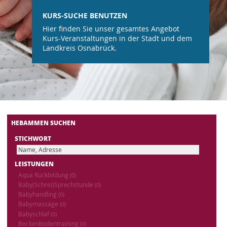
KURS-SUCHE BENUTZEN
Hier finden Sie unser gesamtes Angebot
Kurs-Veranstaltungen in der Stadt und dem
Landkreis Osnabrück.
HEBAMMEN SUCHEN
STICHWORT
LEISTUNGEN
Aqua Rückbildung
(0)
Baby(Schrei)Sprechstunde
(0)
Babyhandling
(0)
Babymassage
(0)
Babyschlaf
(0)
Beckenbodentraining
(0)