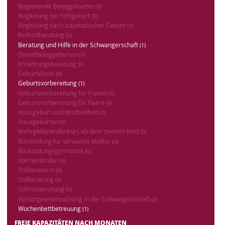
Begleitende Beleggeburten
(0)
Begleitung bei Fehlgeburt
(0)
Begleitung nach traumatischer Geburt
(0)
Beikostberatung
(0)
Beratung und Hilfe in der Schwangerschaft
(1)
Dienstbeleggeburten
(0)
Ernährungsberatung
(0)
Geburtshaus
(0)
Geburtsvorbereitung
(1)
Geburtsvorbereitung für Frauen
(0)
Geburtsvorbereitung für Paare
(0)
Hausgeburt und Wochenbett
(0)
Hausgeburten
(0)
Mehrgebärendenkurs ab dem zweiten Kind
(0)
Rückbildung für verwaiste Mütter
(0)
Rückbildungsgymnastik
(0)
Sternenkinder
(0)
Stillberaterin
(0)
Stillberatung
(0)
Stillvorbereitung
(0)
Vorsorgeuntersuchung in der Schwangerschaft
(0)
Wochenbettbetreuung
(1)
FREIE KAPAZITÄTEN NACH MONATEN