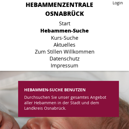
HEBAMMENZENTRALE
HEBAMMENZENTRALE
Login
Login
OSNABRÜCK
OSNABRÜCK
Start
Start
Hebammen-Suche
Hebammen-Suche
Kurs-Suche
Kurs-Suche
Aktuelles
Aktuelles
Zum Stillen Willkommen
Zum Stillen Willkommen
Datenschutz
Datenschutz
Impressum
Impressum
HEBAMMEN-SUCHE BENUTZEN
Durchsuchen Sie unser gesamtes Angebot
aller Hebammen in der Stadt und dem
Landkreis Osnabrück.