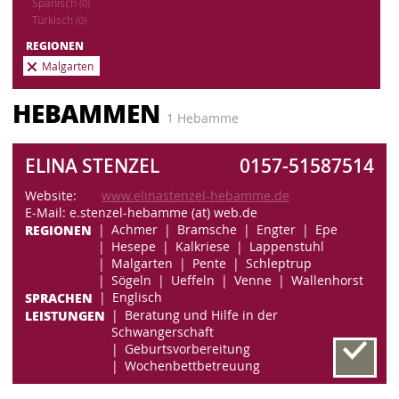
Spanisch
(0)
Türkisch
(0)
REGIONEN
Malgarten
HEBAMMEN
1 Hebamme
ELINA STENZEL
0157-51587514
Website:
www.elinastenzel-hebamme.de
E-Mail: e.stenzel-hebamme (at) web.de
REGIONEN
Achmer
Bramsche
Engter
Epe
Hesepe
Kalkriese
Lappenstuhl
Malgarten
Pente
Schleptrup
Sögeln
Ueffeln
Venne
Wallenhorst
SPRACHEN
Englisch
LEISTUNGEN
Beratung und Hilfe in der
Schwangerschaft
Geburtsvorbereitung
Wochenbettbetreuung