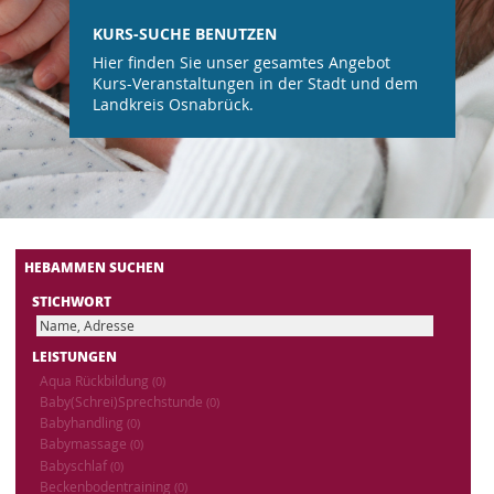
KURS-SUCHE BENUTZEN
Hier finden Sie unser gesamtes Angebot
Kurs-Veranstaltungen in der Stadt und dem
Landkreis Osnabrück.
HEBAMMEN SUCHEN
STICHWORT
LEISTUNGEN
Aqua Rückbildung
(0)
Baby(Schrei)Sprechstunde
(0)
Babyhandling
(0)
Babymassage
(0)
Babyschlaf
(0)
Beckenbodentraining
(0)