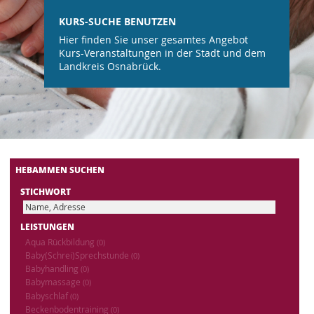
KURS-SUCHE BENUTZEN
Hier finden Sie unser gesamtes Angebot
Kurs-Veranstaltungen in der Stadt und dem
Landkreis Osnabrück.
HEBAMMEN SUCHEN
STICHWORT
LEISTUNGEN
Aqua Rückbildung
(0)
Baby(Schrei)Sprechstunde
(0)
Babyhandling
(0)
Babymassage
(0)
Babyschlaf
(0)
Beckenbodentraining
(0)