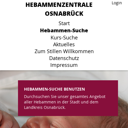
HEBAMMENZENTRALE
HEBAMMENZENTRALE
Login
Login
OSNABRÜCK
OSNABRÜCK
Start
Start
Hebammen-Suche
Hebammen-Suche
Kurs-Suche
Kurs-Suche
Aktuelles
Aktuelles
Zum Stillen Willkommen
Zum Stillen Willkommen
Datenschutz
Datenschutz
Impressum
Impressum
HEBAMMEN-SUCHE BENUTZEN
Durchsuchen Sie unser gesamtes Angebot
aller Hebammen in der Stadt und dem
Landkreis Osnabrück.