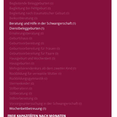
Begleitende Beleggeburten
(0)
Begleitung bei Fehlgeburt
(0)
Begleitung nach traumatischer Geburt
(0)
Beikostberatung
(0)
Beratung und Hilfe in der Schwangerschaft
(1)
Dienstbeleggeburten
(1)
Ernährungsberatung
(0)
Geburtshaus
(0)
Geburtsvorbereitung
(0)
Geburtsvorbereitung für Frauen
(0)
Geburtsvorbereitung für Paare
(0)
Hausgeburt und Wochenbett
(0)
Hausgeburten
(0)
Mehrgebärendenkurs ab dem zweiten Kind
(0)
Rückbildung für verwaiste Mütter
(0)
Rückbildungsgymnastik
(0)
Sternenkinder
(0)
Stillberaterin
(0)
Stillberatung
(0)
Stillvorbereitung
(0)
Vorsorgeuntersuchung in der Schwangerschaft
(0)
Wochenbettbetreuung
(1)
FREIE KAPAZITÄTEN NACH MONATEN