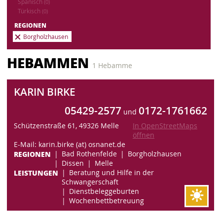
Spanisch
(0)
Türkisch
(0)
REGIONEN
Borgholzhausen
HEBAMMEN
1 Hebamme
KARIN BIRKE
05429-2577
0172-1761662
und
Schützenstraße 61, 49326 Melle
In OpenStreetMaps
öffnen
E-Mail: karin.birke (at) osnanet.de
REGIONEN
Bad Rothenfelde
Borgholzhausen
Dissen
Melle
LEISTUNGEN
Beratung und Hilfe in der
Schwangerschaft
Dienstbeleggeburten
Wochenbettbetreuung