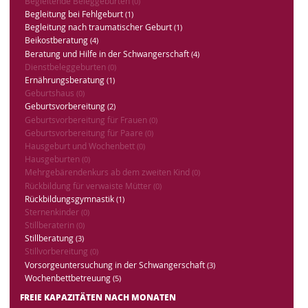
Begleitende Beleggeburten
(0)
Begleitung bei Fehlgeburt
(1)
Begleitung nach traumatischer Geburt
(1)
Beikostberatung
(4)
Beratung und Hilfe in der Schwangerschaft
(4)
Dienstbeleggeburten
(0)
Ernährungsberatung
(1)
Geburtshaus
(0)
Geburtsvorbereitung
(2)
Geburtsvorbereitung für Frauen
(0)
Geburtsvorbereitung für Paare
(0)
Hausgeburt und Wochenbett
(0)
Hausgeburten
(0)
Mehrgebärendenkurs ab dem zweiten Kind
(0)
Rückbildung für verwaiste Mütter
(0)
Rückbildungsgymnastik
(1)
Sternenkinder
(0)
Stillberaterin
(0)
Stillberatung
(3)
Stillvorbereitung
(0)
Vorsorgeuntersuchung in der Schwangerschaft
(3)
Wochenbettbetreuung
(5)
FREIE KAPAZITÄTEN NACH MONATEN