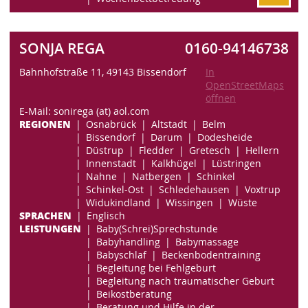
SONJA REGA
0160-94146738
Bahnhofstraße 11, 49143 Bissendorf
In
OpenStreetMaps
öffnen
E-Mail: sonirega (at) aol.com
REGIONEN
Osnabrück
Altstadt
Belm
Bissendorf
Darum
Dodesheide
Düstrup
Fledder
Gretesch
Hellern
Innenstadt
Kalkhügel
Lüstringen
Nahne
Natbergen
Schinkel
Schinkel-Ost
Schledehausen
Voxtrup
Widukindland
Wissingen
Wüste
SPRACHEN
Englisch
LEISTUNGEN
Baby(Schrei)Sprechstunde
Babyhandling
Babymassage
Babyschlaf
Beckenbodentraining
Begleitung bei Fehlgeburt
Begleitung nach traumatischer Geburt
Beikostberatung
Beratung und Hilfe in der