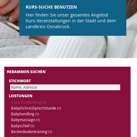
KURS-SUCHE BENUTZEN
Hier finden Sie unser gesamtes Angebot
Kurs-Veranstaltungen in der Stadt und dem
Landkreis Osnabrück.
HEBAMMEN SUCHEN
STICHWORT
LEISTUNGEN
Aqua Rückbildung
(0)
Baby(Schrei)Sprechstunde
(1)
Babyhandling
(1)
Babymassage
(1)
Babyschlaf
(1)
Beckenbodentraining
(1)