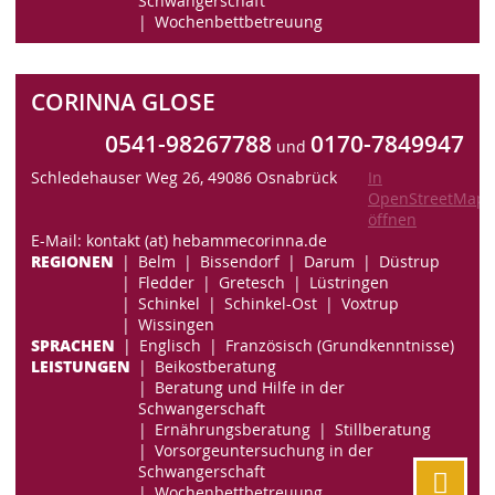
Schwangerschaft
Wochenbettbetreuung
CORINNA GLOSE
0541-98267788
0170-7849947
und
Schledehauser Weg 26, 49086 Osnabrück
In
OpenStreetMaps
öffnen
E-Mail: kontakt (at) hebammecorinna.de
REGIONEN
Belm
Bissendorf
Darum
Düstrup
Fledder
Gretesch
Lüstringen
Schinkel
Schinkel-Ost
Voxtrup
Wissingen
SPRACHEN
Englisch
Französisch (Grundkenntnisse)
LEISTUNGEN
Beikostberatung
Beratung und Hilfe in der
Schwangerschaft
Ernährungsberatung
Stillberatung
Vorsorgeuntersuchung in der
Schwangerschaft
Wochenbettbetreuung