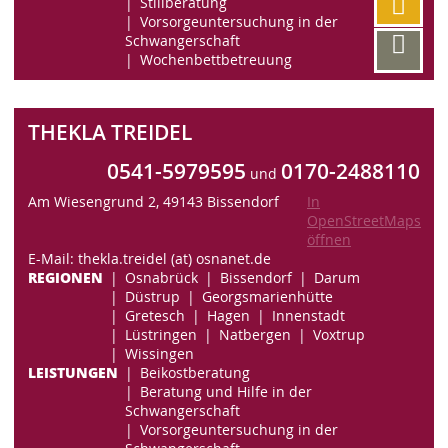
Stillberatung
Vorsorgeuntersuchung in der
Schwangerschaft
Wochenbettbetreuung
THEKLA TREIDEL
0541-5979595
0170-2488110
und
Am Wiesengrund 2, 49143 Bissendorf
In
OpenStreetMaps
öffnen
E-Mail: thekla.treidel (at) osnanet.de
REGIONEN
Osnabrück
Bissendorf
Darum
Düstrup
Georgsmarienhütte
Gretesch
Hagen
Innenstadt
Lüstringen
Natbergen
Voxtrup
Wissingen
LEISTUNGEN
Beikostberatung
Beratung und Hilfe in der
Schwangerschaft
Vorsorgeuntersuchung in der