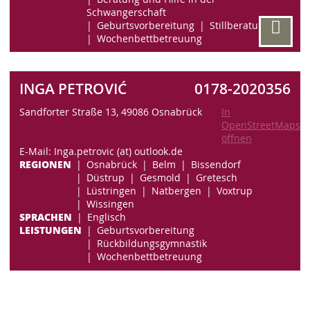
Schwangerschaft
Geburtsvorbereitung
Stillberatung
Wochenbettbetreuung
INGA PETROVIĆ
0178-2020356
Sandforter Straße 13, 49086 Osnabrück
In
OpenStreetMaps
öffnen
E-Mail: Inga.petrovic (at) outlook.de
REGIONEN
Osnabrück
Belm
Bissendorf
Düstrup
Gesmold
Gretesch
Lüstringen
Natbergen
Voxtrup
Wissingen
SPRACHEN
Englisch
LEISTUNGEN
Geburtsvorbereitung
Rückbildungsgymnastik
Wochenbettbetreuung