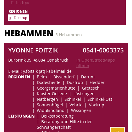
Türkisch
(0)
REGIONEN
Düstrup
HEBAMMEN
5 Hebammen
YVONNE FOITZIK
0541-6003375
Burbrink 39, 49084 Osnabrück
In OpenStreetMaps
öffnen
E-Mail: y.foitzik (at) kabelmail.de
REGIONEN
Belm
Bissendorf
Darum
Dodesheide
Düstrup
Fledder
Georgsmarienhütte
Gretesch
Kloster Oesede
Lüstringen
Natbergen
Schinkel
Schinkel-Ost
Sonnenhügel
Vehrte
Voxtrup
Widukindland
Wissingen
LEISTUNGEN
Beikostberatung
Beratung und Hilfe in der
Schwangerschaft