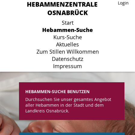
HEBAMMENZENTRALE
HEBAMMENZENTRALE
Login
Login
OSNABRÜCK
OSNABRÜCK
Start
Start
Hebammen-Suche
Hebammen-Suche
Kurs-Suche
Kurs-Suche
Aktuelles
Aktuelles
Zum Stillen Willkommen
Zum Stillen Willkommen
Datenschutz
Datenschutz
Impressum
Impressum
HEBAMMEN-SUCHE BENUTZEN
Durchsuchen Sie unser gesamtes Angebot
aller Hebammen in der Stadt und dem
Landkreis Osnabrück.