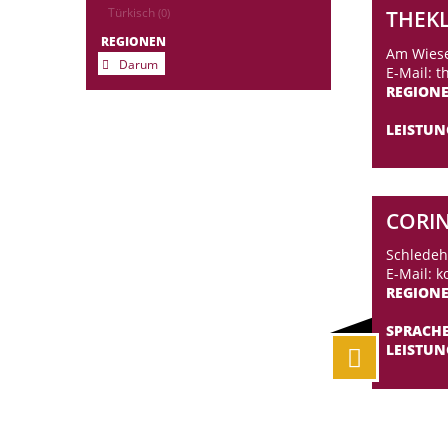
Türkisch
THEKL
(0)
REGIONEN
Am Wiese
Darum
E-Mail: t
REGION
LEISTU
CORI
Schledeh
E-Mail: 
REGION
SPRACH
LEISTU