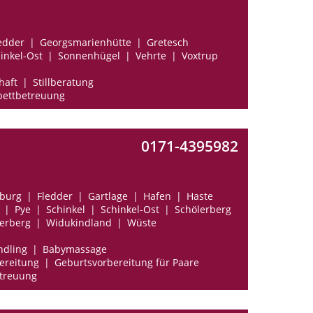
edder
Georgsmarienhütte
Gretesch
inkel-Ost
Sonnenhügel
Vehrte
Voxtrup
haft
Stillberatung
ettbetreuung
0171-4395982
sburg
Fledder
Gartlage
Hafen
Haste
Pye
Schinkel
Schinkel-Ost
Schölerberg
erberg
Widukindland
Wüste
ndling
Babymassage
ereitung
Geburtsvorbereitung für Paare
treuung