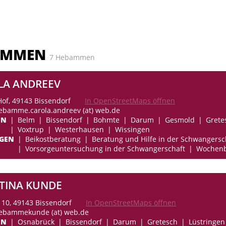
AMMEN
7 Hebammen
LA ANDREEV
Hof, 49143 Bissendorf
In OpenStreetMaps öffnen
hebamme.carola.andreev (at) web.de
EN
Belm
Bissendorf
Bohmte
Darum
Gesmold
Grete
Voxtrup
Westerhausen
Wissingen
NGEN
Beikostberatung
Beratung und Hilfe in der Schwangersc
Vorsorgeuntersuchung in der Schwangerschaft
Wochenb
TINA KUNDE
10, 49143 Bissendorf
In OpenStreetMaps öffnen
hebammekunde (at) web.de
EN
Osnabrück
Bissendorf
Darum
Gretesch
Lüstringen