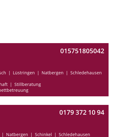
015751805042
sch
Lüstringen
Natbergen
Schledehausen
haft
Stillberatung
ettbetreuung
0179 372 10 94
Natbergen
Schinkel
Schledehausen