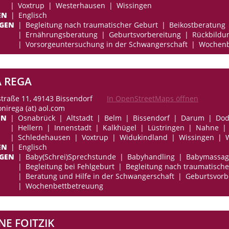
Voxtrup
Westerhausen
Wissingen
EN
Englisch
NGEN
Begleitung nach traumatischer Geburt
Beikostberatung
Ernährungsberatung
Geburtsvorbereitung
Rückbildu
Vorsorgeuntersuchung in der Schwangerschaft
Wochenb
 REGA
traße 11, 49143 Bissendorf
In OpenStreetMaps öffnen
onirega (at) aol.com
EN
Osnabrück
Altstadt
Belm
Bissendorf
Darum
Dod
Hellern
Innenstadt
Kalkhügel
Lüstringen
Nahne
Schledehausen
Voxtrup
Widukindland
Wissingen
EN
Englisch
NGEN
Baby(Schrei)Sprechstunde
Babyhandling
Babymassag
Begleitung bei Fehlgeburt
Begleitung nach traumatische
Beratung und Hilfe in der Schwangerschaft
Geburtsvorb
Wochenbettbetreuung
E FOITZIK