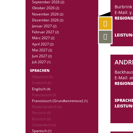
September 2026
(2)
Burbrink
Oktober 2026
(2)
E-Mail: y.
November 2026
(2)
REGION
Dezember 2026
(2)
Januar 2027
(2)
Februar 2027
(2)
LEISTU
März 2027
(2)
April 2027
(2)
Mai 2027
(2)
Juni 2027
(2)
ANDR
Juli 2027
(1)
SPRACHEN
Backhaus
Albanisch
E-Mail: 
(0)
Arabisch
REGION
(0)
Englisch
(4)
Französisch
(0)
SPRACH
Französisch (Grundkenntnisse)
(1)
LEISTU
Niederländisch
(0)
Persisch
(0)
Russisch
(0)
Schwedisch
(0)
Spanisch
(1)