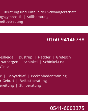
Beratung und Hilfe in der Schwangerschaft
ngsgymnastik
Stillberatung
ettbetreuung
0160-94146738
esheide
Düstrup
Fledder
Gretesch
Natbergen
Schinkel
Schinkel-Ost
Wüste
e
Babyschlaf
Beckenbodentraining
r Geburt
Beikostberatung
ereitung
Stillberatung
0541-6003375