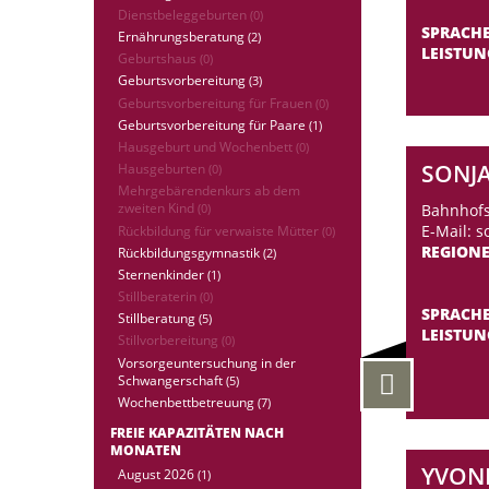
Dienstbeleggeburten
(0)
SPRACH
Ernährungsberatung
(2)
LEISTU
Geburtshaus
(0)
Geburtsvorbereitung
(3)
Geburtsvorbereitung für Frauen
(0)
Geburtsvorbereitung für Paare
(1)
Hausgeburt und Wochenbett
(0)
SONJA
Hausgeburten
(0)
Mehrgebärendenkurs ab dem
zweiten Kind
Bahnhofs
(0)
E-Mail: s
Rückbildung für verwaiste Mütter
(0)
REGION
Rückbildungsgymnastik
(2)
Sternenkinder
(1)
Stillberaterin
(0)
SPRACH
Stillberatung
(5)
LEISTU
Stillvorbereitung
(0)
Vorsorgeuntersuchung in der
Schwangerschaft
(5)
Wochenbettbetreuung
(7)
FREIE KAPAZITÄTEN NACH
MONATEN
YVONN
August 2026
(1)