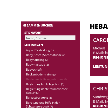
HEB
HEBAMMEN SUCHEN
STICHWORT
CARO
LEISTUNGEN
Michels 
Aqua Rückbildung
(1)
E-Mail: 
Baby(Schrei)Sprechstunde
(2)
REGION
Babyhandling
(2)
Babymassage
(2)
LEISTU
Babyschlaf
(1)
Beckenbodentraining
(1)
Begleitende Beleggeburten
(0)
Begleitung bei Fehlgeburt
(1)
CHRIS
Begleitung nach traumatischer
Geburt
(2)
Sandweg 
Beikostberatung
(6)
E-Mail: 
Beratung und Hilfe in der
REGION
Schwangerschaft
(7)