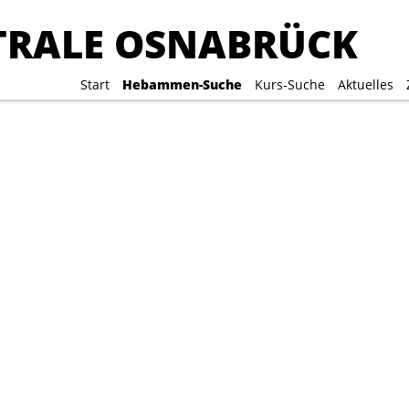
RALE OSNABRÜCK
RALE OSNABRÜCK
Start
Start
Hebammen-Suche
Hebammen-Suche
Kurs-Suche
Kurs-Suche
Aktuelles
Aktuelles