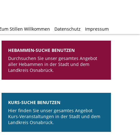
Zum Stillen Willkommen
Zum Stillen Willkommen
Datenschutz
Datenschutz
Impressum
Impressum
HEBAMMEN-SUCHE BENUTZEN
Durchsuchen Sie unser gesamtes Angebot
aller Hebammen in der Stadt und dem
Landkreis Osnabrück.
KURS-SUCHE BENUTZEN
Hier finden Sie unser gesamtes Angebot
Kurs-Veranstaltungen in der Stadt und dem
Landkreis Osnabrück.