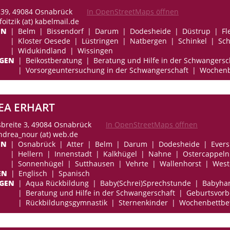
 39, 49084 Osnabrück
In OpenStreetMaps öffnen
foitzik (at) kabelmail.de
EN
Belm
Bissendorf
Darum
Dodesheide
Düstrup
Fl
Kloster Oesede
Lüstringen
Natbergen
Schinkel
Sch
Widukindland
Wissingen
NGEN
Beikostberatung
Beratung und Hilfe in der Schwangersc
Vorsorgeuntersuchung in der Schwangerschaft
Wochenb
EA ERHART
breite 3, 49084 Osnabrück
In OpenStreetMaps öffnen
andrea_nour (at) web.de
EN
Osnabrück
Atter
Belm
Darum
Dodesheide
Ever
Hellern
Innenstadt
Kalkhügel
Nahne
Ostercappeln
Sonnenhügel
Sutthausen
Vehrte
Wallenhorst
West
EN
Englisch
Spanisch
NGEN
Aqua Rückbildung
Baby(Schrei)Sprechstunde
Babyha
Beratung und Hilfe in der Schwangerschaft
Geburtsvorb
Rückbildungsgymnastik
Sternenkinder
Wochenbettbe