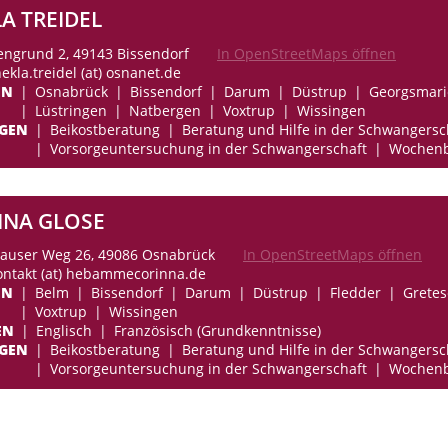
A TREIDEL
ngrund 2, 49143 Bissendorf
In OpenStreetMaps öffnen
hekla.treidel (at) osnanet.de
EN
Osnabrück
Bissendorf
Darum
Düstrup
Georgsmari
Lüstringen
Natbergen
Voxtrup
Wissingen
NGEN
Beikostberatung
Beratung und Hilfe in der Schwangersc
Vorsorgeuntersuchung in der Schwangerschaft
Wochenb
NNA GLOSE
auser Weg 26, 49086 Osnabrück
In OpenStreetMaps öffnen
kontakt (at) hebammecorinna.de
EN
Belm
Bissendorf
Darum
Düstrup
Fledder
Gretes
Voxtrup
Wissingen
EN
Englisch
Französisch (Grundkenntnisse)
NGEN
Beikostberatung
Beratung und Hilfe in der Schwangersc
Vorsorgeuntersuchung in der Schwangerschaft
Wochenb