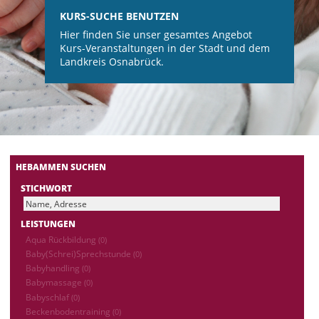
KURS-SUCHE BENUTZEN
Hier finden Sie unser gesamtes Angebot
Kurs-Veranstaltungen in der Stadt und dem
Landkreis Osnabrück.
HEBAMMEN SUCHEN
STICHWORT
LEISTUNGEN
Aqua Rückbildung
(0)
Baby(Schrei)Sprechstunde
(0)
Babyhandling
(0)
Babymassage
(0)
Babyschlaf
(0)
Beckenbodentraining
(0)