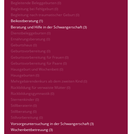
Begleitende Beleggeburten
(0)
Begleitung bei Fehlgeburt
(0)
Begleitung nach traumatischer Geburt
(0)
Beikostberatung
(1)
Beratung und Hilfe in der Schwangerschaft
(3)
Dienstbeleggeburten
(0)
Ernährungsberatung
(0)
Geburtshaus
(0)
Geburtsvorbereitung
(0)
Geburtsvorbereitung für Frauen
(0)
Geburtsvorbereitung für Paare
(0)
Hausgeburt und Wochenbett
(0)
Hausgeburten
(0)
Mehrgebärendenkurs ab dem zweiten Kind
(0)
Rückbildung für verwaiste Mütter
(0)
Rückbildungsgymnastik
(0)
Sternenkinder
(0)
Stillberaterin
(0)
Stillberatung
(0)
Stillvorbereitung
(0)
Vorsorgeuntersuchung in der Schwangerschaft
(3)
Wochenbettbetreuung
(3)