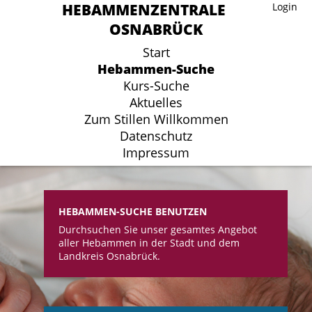
HEBAMMENZENTRALE
HEBAMMENZENTRALE
Login
Login
OSNABRÜCK
OSNABRÜCK
Start
Start
Hebammen-Suche
Hebammen-Suche
Kurs-Suche
Kurs-Suche
Aktuelles
Aktuelles
Zum Stillen Willkommen
Zum Stillen Willkommen
Datenschutz
Datenschutz
Impressum
Impressum
HEBAMMEN-SUCHE BENUTZEN
Durchsuchen Sie unser gesamtes Angebot
aller Hebammen in der Stadt und dem
Landkreis Osnabrück.