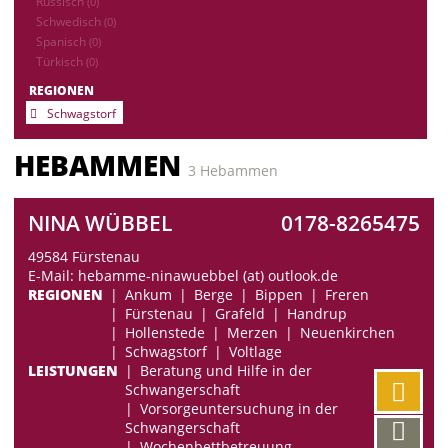
Russisch
(0)
Schwedisch
(0)
Spanisch
(0)
Türkisch
(0)
REGIONEN
Schwagstorf
HEBAMMEN
3 Hebammen
NINA WÜBBEL
0178-8265475
49584 Fürstenau
E-Mail: hebamme-ninawuebbel (at) outlook.de
REGIONEN
Ankum
Berge
Bippen
Freren
Fürstenau
Grafeld
Handrup
Hollenstede
Merzen
Neuenkirchen
Schwagstorf
Voltlage
LEISTUNGEN
Beratung und Hilfe in der
Schwangerschaft
Vorsorgeuntersuchung in der
Schwangerschaft
Wochenbettbetreuung