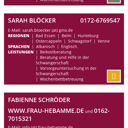
SARAH BLÖCKER
0172-6769547
E-Mail: sarah.bloecker (at) gmx.de
REGIONEN
Bad Essen
Belm
Hunteburg
Ostercappeln
Schwagstorf
Venne
SPRACHEN
Albanisch
Englisch
LEISTUNGEN
Beikostberatung
Beratung und Hilfe in der
Schwangerschaft
Vorsorgeuntersuchung in der
Schwangerschaft
Wochenbettbetreuung
FABIENNE SCHRÖDER
WWW.FRAU-HEBAMME.DE
0162-
und
7015321
E-Mail: info (at) frau-hebamme.de