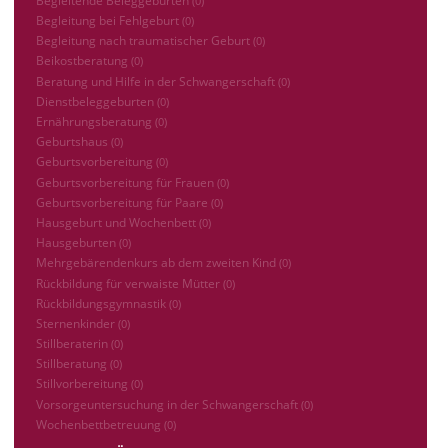
(0)
Begleitung bei Fehlgeburt
(0)
Begleitung nach traumatischer Geburt
(0)
Beikostberatung
(0)
Beratung und Hilfe in der Schwangerschaft
(0)
Dienstbeleggeburten
(0)
Ernährungsberatung
(0)
Geburtshaus
(0)
Geburtsvorbereitung
(0)
Geburtsvorbereitung für Frauen
(0)
Geburtsvorbereitung für Paare
(0)
Hausgeburt und Wochenbett
(0)
Hausgeburten
(0)
Mehrgebärendenkurs ab dem zweiten Kind
(0)
Rückbildung für verwaiste Mütter
(0)
Rückbildungsgymnastik
(0)
Sternenkinder
(0)
Stillberaterin
(0)
Stillberatung
(0)
Stillvorbereitung
(0)
Vorsorgeuntersuchung in der Schwangerschaft
(0)
Wochenbettbetreuung
(0)