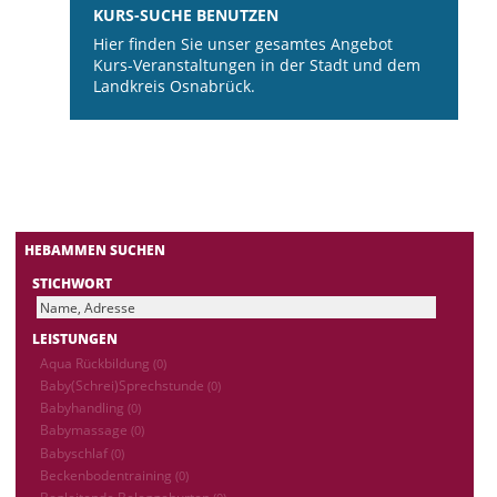
KURS-SUCHE BENUTZEN
Hier finden Sie unser gesamtes Angebot
Kurs-Veranstaltungen in der Stadt und dem
Landkreis Osnabrück.
HEBAMMEN SUCHEN
STICHWORT
LEISTUNGEN
Aqua Rückbildung
(0)
Baby(Schrei)Sprechstunde
(0)
Babyhandling
(0)
Babymassage
(0)
Babyschlaf
(0)
Beckenbodentraining
(0)
Begleitende Beleggeburten