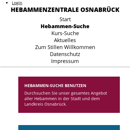
Login
Login
HEBAMMENZENTRALE OSNABRÜCK
HEBAMMENZENTRALE OSNABRÜCK
Start
Start
Hebammen-Suche
Hebammen-Suche
Kurs-Suche
Kurs-Suche
Aktuelles
Aktuelles
Zum Stillen Willkommen
Zum Stillen Willkommen
Datenschutz
Datenschutz
Impressum
Impressum
HEBAMMEN-SUCHE BENUTZEN
Durchsuchen Sie unser gesamtes Angebot
aller Hebammen in der Stadt und dem
Landkreis Osnabrück.