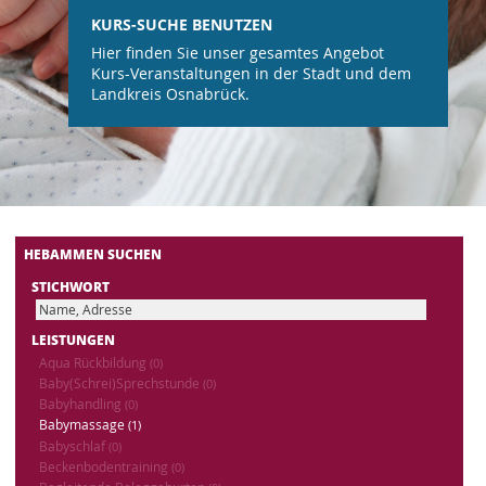
KURS-SUCHE BENUTZEN
Hier finden Sie unser gesamtes Angebot
Kurs-Veranstaltungen in der Stadt und dem
Landkreis Osnabrück.
HEBAMMEN SUCHEN
STICHWORT
LEISTUNGEN
Aqua Rückbildung
(0)
Baby(Schrei)Sprechstunde
(0)
Babyhandling
(0)
Babymassage
(1)
Babyschlaf
(0)
Beckenbodentraining
(0)