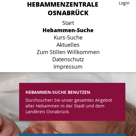
HEBAMMENZENTRALE
HEBAMMENZENTRALE
Login
Login
OSNABRÜCK
OSNABRÜCK
Start
Start
Hebammen-Suche
Hebammen-Suche
Kurs-Suche
Kurs-Suche
Aktuelles
Aktuelles
Zum Stillen Willkommen
Zum Stillen Willkommen
Datenschutz
Datenschutz
Impressum
Impressum
HEBAMMEN-SUCHE BENUTZEN
Durchsuchen Sie unser gesamtes Angebot
aller Hebammen in der Stadt und dem
Landkreis Osnabrück.