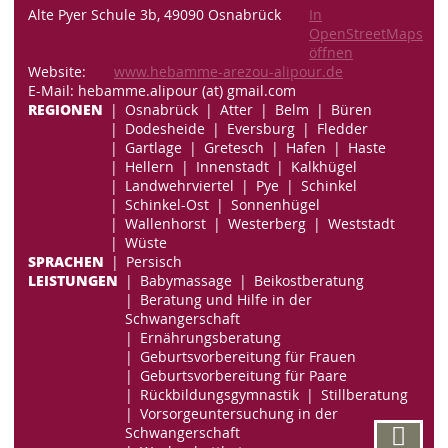
Alte Pyer Schule 3b, 49090 Osnabrück
In
OpenStreetMaps
öffnen
Website:
www.hebamme-arezou-alipour.de
E-Mail: hebamme.alipour (at) gmail.com
REGIONEN
Osnabrück
Atter
Belm
Büren
Dodesheide
Eversburg
Fledder
Gartlage
Gretesch
Hafen
Haste
Hellern
Innenstadt
Kalkhügel
Landwehrviertel
Pye
Schinkel
Schinkel-Ost
Sonnenhügel
Wallenhorst
Westerberg
Weststadt
Wüste
SPRACHEN
Persisch
LEISTUNGEN
Babymassage
Beikostberatung
Beratung und Hilfe in der
Schwangerschaft
Ernährungsberatung
Geburtsvorbereitung für Frauen
Geburtsvorbereitung für Paare
Rückbildungsgymnastik
Stillberatung
Vorsorgeuntersuchung in der
Schwangerschaft