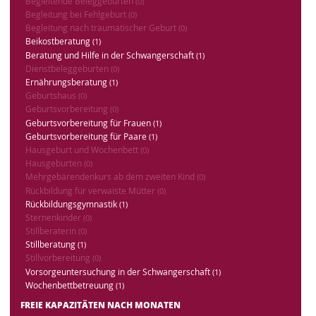
Begleitende Beleggeburten
(0)
Begleitung bei Fehlgeburt
(0)
Begleitung nach traumatischer Geburt
(0)
Beikostberatung
(1)
Beratung und Hilfe in der Schwangerschaft
(1)
Dienstbeleggeburten
(0)
Ernährungsberatung
(1)
Geburtshaus
(0)
Geburtsvorbereitung
(0)
Geburtsvorbereitung für Frauen
(1)
Geburtsvorbereitung für Paare
(1)
Hausgeburt und Wochenbett
(0)
Hausgeburten
(0)
Mehrgebärendenkurs ab dem zweiten Kind
(0)
Rückbildung für verwaiste Mütter
(0)
Rückbildungsgymnastik
(1)
Sternenkinder
(0)
Stillberaterin
(0)
Stillberatung
(1)
Stillvorbereitung
(0)
Vorsorgeuntersuchung in der Schwangerschaft
(1)
Wochenbettbetreuung
(1)
FREIE KAPAZITÄTEN NACH MONATEN