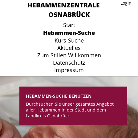
HEBAMMENZENTRALE
HEBAMMENZENTRALE
Login
Login
OSNABRÜCK
OSNABRÜCK
Start
Start
Hebammen-Suche
Hebammen-Suche
Kurs-Suche
Kurs-Suche
Aktuelles
Aktuelles
Zum Stillen Willkommen
Zum Stillen Willkommen
Datenschutz
Datenschutz
Impressum
Impressum
HEBAMMEN-SUCHE BENUTZEN
Durchsuchen Sie unser gesamtes Angebot
aller Hebammen in der Stadt und dem
Landkreis Osnabrück.