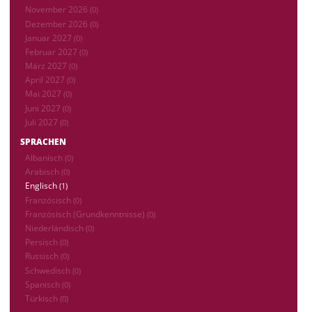
November 2026
(0)
Dezember 2026
(0)
Januar 2027
(0)
Februar 2027
(0)
März 2027
(0)
April 2027
(0)
Mai 2027
(0)
Juni 2027
(0)
Juli 2027
(0)
SPRACHEN
Albanisch
(0)
Arabisch
(0)
Englisch
(1)
Französisch
(0)
Französisch (Grundkenntnisse)
(0)
Niederländisch
(0)
Persisch
(0)
Russisch
(0)
Schwedisch
(0)
Spanisch
(0)
Türkisch
(0)