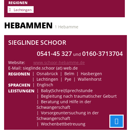
REGIONEN
Lechtingen
HEBAMMEN
1 Hebamme
SIEGLINDE SCHOOR
0541-45 327
0160-3713704
und
Website:
www.schoor-hebamme.de
E-Mail: sieglinde.schoor (at) web.de
REGIONEN
Osnabrück
Belm
Hasbergen
Lechtingen
Pye
Wallenhorst
SPRACHEN
Englisch
LEISTUNGEN
Baby(Schrei)Sprechstunde
Begleitung nach traumatischer Geburt
Beratung und Hilfe in der
Schwangerschaft
Vorsorgeuntersuchung in der
Schwangerschaft
Wochenbettbetreuung