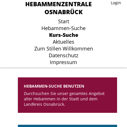
HEBAMMENZENTRALE
HEBAMMENZENTRALE
Login
Login
OSNABRÜCK
OSNABRÜCK
Start
Start
Hebammen-Suche
Hebammen-Suche
Kurs-Suche
Kurs-Suche
Aktuelles
Aktuelles
Zum Stillen Willkommen
Zum Stillen Willkommen
Datenschutz
Datenschutz
Impressum
Impressum
HEBAMMEN-SUCHE BENUTZEN
Durchsuchen Sie unser gesamtes Angebot
aller Hebammen in der Stadt und dem
Landkreis Osnabrück.