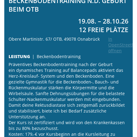
BECKENBODENTRAINING N.D. GEBURT
BEIM OTB
19.08. – 28.10.26
12 FREIE PLÄTZE
Obere Martinistr. 67/ OTB, 49078 Osnabrück
In
OpenStreetM
öffnen
LEISTUNG
Beckenbodentraining
Präventives Beckenbodentraining nach der Geburt
ein dynamisches Training auf Balancepads aktiviert das
Herz-Kreislauf- System und den Beckenboden. Eine
gezielte Gymnastik für die Beckenboden-, Bauch- und
Rückenmuskulatur stärken die Körpermitte und die
Wirbelsäule. Sanfte Dehnungsübungen für die belastete
Schulter-Nackenmuskulatur werden mit eingebunden.
Damit deine Rektusdiastase sich zeitgemäß zurückbildet
und stabilisiert, biete ich bei Bedarf zusätzliche
Unterstützung an.
Der Kurs ist zertifiziert und wird von den Krankenkassen
bis zu 80% bezuschusst.
Kosten: 179,-€ vor Kursbeginn an die Kursleitung zu