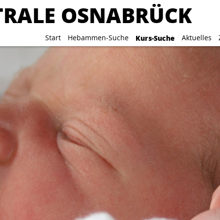
RALE OSNABRÜCK
RALE OSNABRÜCK
Start
Start
Hebammen-Suche
Hebammen-Suche
Kurs-Suche
Kurs-Suche
Aktuelles
Aktuelles