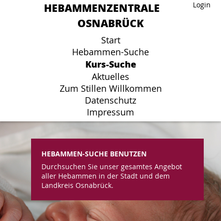
HEBAMMENZENTRALE
HEBAMMENZENTRALE
Login
Login
OSNABRÜCK
OSNABRÜCK
Start
Start
Hebammen-Suche
Hebammen-Suche
Kurs-Suche
Kurs-Suche
Aktuelles
Aktuelles
Zum Stillen Willkommen
Zum Stillen Willkommen
Datenschutz
Datenschutz
Impressum
Impressum
HEBAMMEN-SUCHE BENUTZEN
Durchsuchen Sie unser gesamtes Angebot
aller Hebammen in der Stadt und dem
Landkreis Osnabrück.