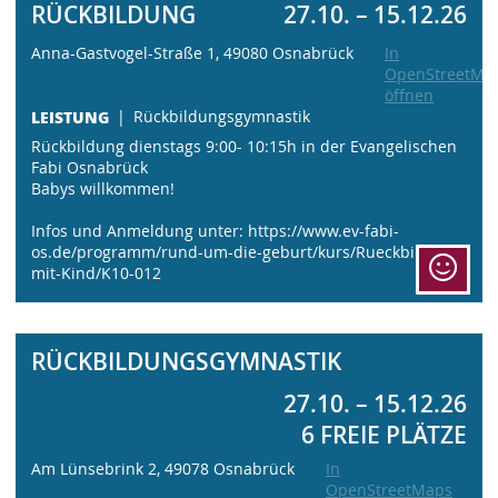
RÜCKBILDUNG
27.10. – 15.12.26
Anna-Gastvogel-Straße 1, 49080 Osnabrück
In
OpenStreetMa
öffnen
LEISTUNG
Rückbildungsgymnastik
Rückbildung dienstags 9:00- 10:15h in der Evangelischen
Fabi Osnabrück
Babys willkommen!
Infos und Anmeldung unter: https://www.ev-fabi-
os.de/programm/rund-um-die-geburt/kurs/Rueckbildung-
mit-Kind/K10-012
RÜCKBILDUNGSGYMNASTIK
27.10. – 15.12.26
6 FREIE PLÄTZE
Am Lünsebrink 2, 49078 Osnabrück
In
OpenStreetMaps