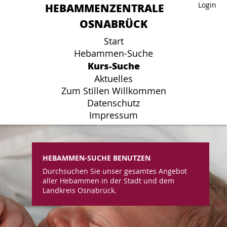
HEBAMMENZENTRALE
HEBAMMENZENTRALE
Login
Login
OSNABRÜCK
OSNABRÜCK
Start
Start
Hebammen-Suche
Hebammen-Suche
Kurs-Suche
Kurs-Suche
Aktuelles
Aktuelles
Zum Stillen Willkommen
Zum Stillen Willkommen
Datenschutz
Datenschutz
Impressum
Impressum
HEBAMMEN-SUCHE BENUTZEN
Durchsuchen Sie unser gesamtes Angebot
aller Hebammen in der Stadt und dem
Landkreis Osnabrück.