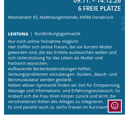
09.11. – 14.12.26
6 FREIE PLÄTZE
Moorlandstr 65, Matthäusgemeinde, 49088 Osnabrück
In
Ope
öff
LEISTUNG
Rückbildungsgymnastik
Nur noch online Teilnahme möglich!
Hier treffen sich online Frauen, die vor kurzem Mutter
geworden sind, die das Erlebte austauschen wollen und
sich Unterstützung für das Leben als Mutter und
Partnerin wünschen.
Aufbauende Beckenbodenübungen helfen,
Senkungsproblemen vorzubeugen. Rücken-, Bauch- und
Beinmuskulatur werden gestärkt.
Neben aktiver Gymnastik finden wir Zeit für Entspannung,
Massage und Informations- und Erfahrungsaustausch. So
erobert sich die Frau ihren Körper zurück und lernt, die
verschiedenen Rollen des Alltages zu integrieren.
Es sind parallel auch ca. sechs Frauen im Kursraum.